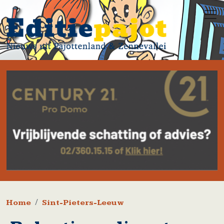
Overslaan en naar de inhoud gaan
Kruimelpad
Home
Sint-Pieters-Leeuw