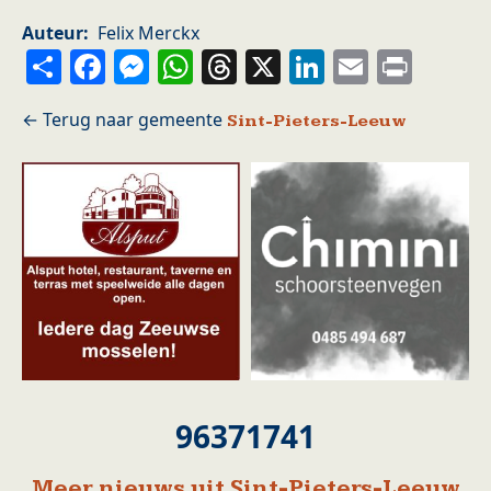
Auteur
Felix Merckx
Share
Facebook
Messenger
WhatsApp
Threads
X
LinkedIn
Email
Prin
Sint-Pieters-Leeuw
96371741
Meer nieuws uit Sint-Pieters-Leeuw