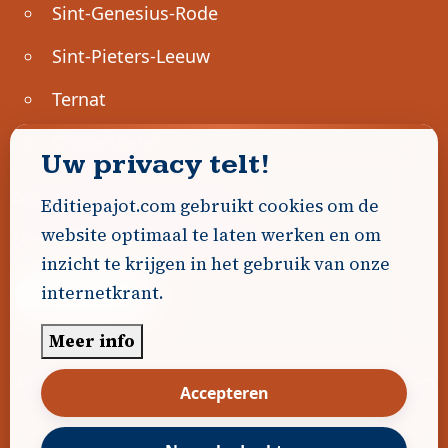
Sint-Genesius-Rode
Sint-Pieters-Leeuw
Ternat
Ondernemen
Uw privacy telt!
Geen advertenties gevonden.
Editiepajot.com gebruikt cookies om de
website optimaal te laten werken en om
Uw advertentie hier? Contacteer ons!
inzicht te krijgen in het gebruik van onze
internetkrant.
Word Partner!
Meer info
© 2026
Editiepajot.com
|
Algemene voorwaarden
Accepteren
|
Disclaimer
|
Privacybeleid
|
Cookiebeleid
|
Gerealiseerd door
DavidHosse.net