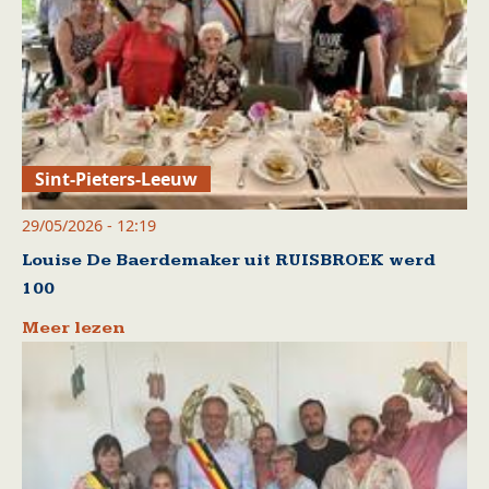
Sint-Pieters-Leeuw
29/05/2026 - 12:19
Louise De Baerdemaker uit RUISBROEK werd
100
Meer lezen