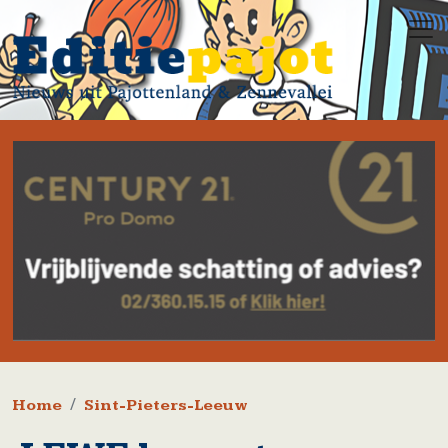
Overslaan en naar de inhoud gaan
Kruimelpad
Home
Sint-Pieters-Leeuw