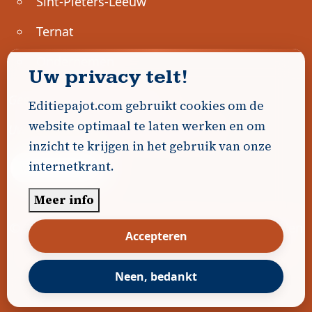
Sint-Pieters-Leeuw
Ternat
Ondernemen
Uw privacy telt!
Geen advertenties gevonden.
Editiepajot.com gebruikt cookies om de
website optimaal te laten werken en om
Uw advertentie hier? Contacteer ons!
inzicht te krijgen in het gebruik van onze
internetkrant.
Word Partner!
Meer info
© 2026
Editiepajot.com
|
Algemene voorwaarden
Accepteren
|
Disclaimer
|
Privacybeleid
|
Cookiebeleid
|
Gerealiseerd door
DavidHosse.net
Neen, bedankt