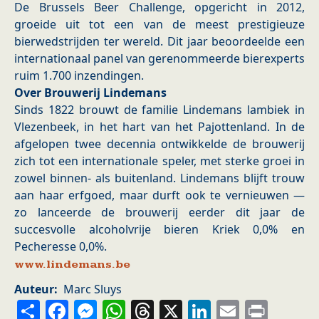
De Brussels Beer Challenge, opgericht in 2012,
groeide uit tot een van de meest prestigieuze
bierwedstrijden ter wereld. Dit jaar beoordeelde een
internationaal panel van gerenommeerde bierexperts
ruim 1.700 inzendingen.
Over Brouwerij Lindemans
Sinds 1822 brouwt de familie Lindemans lambiek in
Vlezenbeek, in het hart van het Pajottenland. In de
afgelopen twee decennia ontwikkelde de brouwerij
zich tot een internationale speler, met sterke groei in
zowel binnen- als buitenland. Lindemans blijft trouw
aan haar erfgoed, maar durft ook te vernieuwen —
zo lanceerde de brouwerij eerder dit jaar de
succesvolle alcoholvrije bieren Kriek 0,0% en
Pecheresse 0,0%.
www.lindemans.be
Auteur
Marc Sluys
Share
Facebook
Messenger
WhatsApp
Threads
X
LinkedIn
Email
Prin