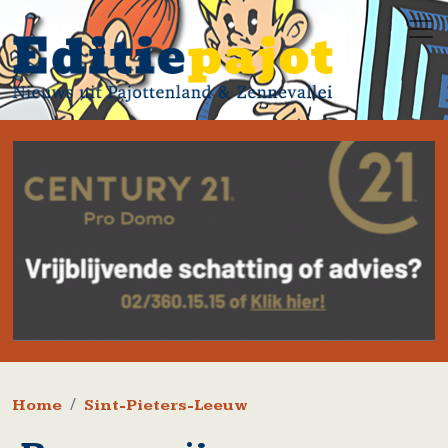
Overslaan en naar de inhoud gaan
Kruimelpad
Home
Sint-Pieters-Leeuw