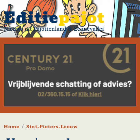
Overslaan en naar de inhoud gaan
Kruimelpad
Home
Sint-Pieters-Leeuw