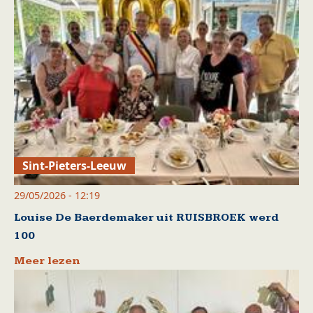
Sint-Pieters-Leeuw
29/05/2026 - 12:19
Louise De Baerdemaker uit RUISBROEK werd
100
Meer lezen