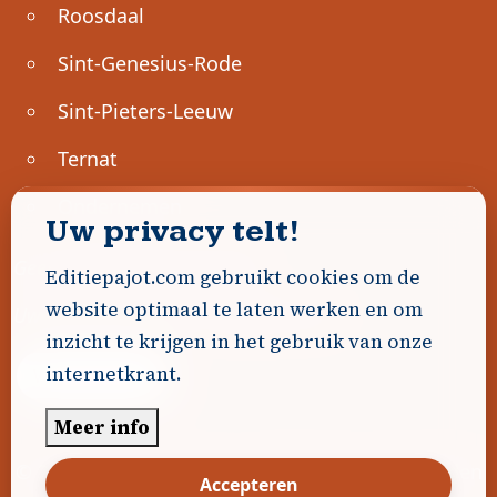
Roosdaal
Sint-Genesius-Rode
Sint-Pieters-Leeuw
Ternat
Ondernemen
Uw privacy telt!
Geen advertenties gevonden.
Editiepajot.com gebruikt cookies om de
website optimaal te laten werken en om
Uw advertentie hier? Contacteer ons!
inzicht te krijgen in het gebruik van onze
internetkrant.
Word Partner!
Meer info
© 2026
Editiepajot.com
|
Algemene voorwaarden
Accepteren