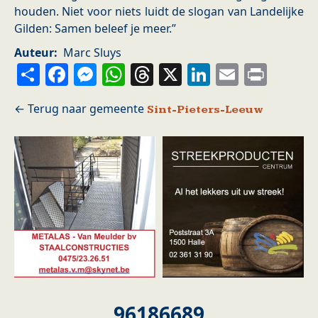
houden. Niet voor niets luidt de slogan van Landelijke
Gilden: Samen beleef je meer.”
Auteur
Marc Sluys
Share
Facebook
Messenger
WhatsApp
Threads
X
LinkedIn
Email
Prin
Sint-Pieters-Leeuw
96186689