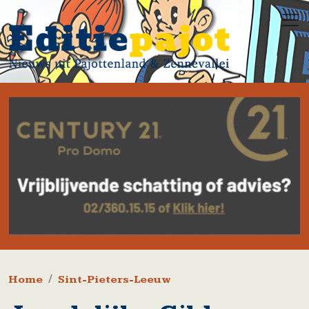
Overslaan en naar de inhoud gaan
Kruimelpad
Home
Sint-Pieters-Leeuw