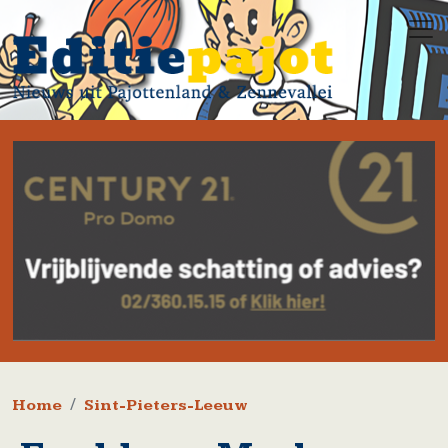
Overslaan en naar de inhoud gaan
Kruimelpad
Home
Sint-Pieters-Leeuw