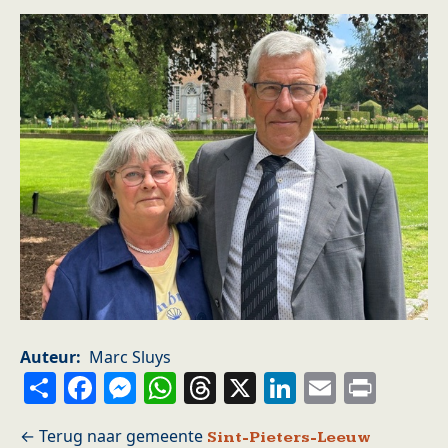
Auteur
Marc Sluys
Share
Facebook
Messenger
WhatsApp
Threads
X
LinkedIn
Email
Prin
Sint-Pieters-Leeuw