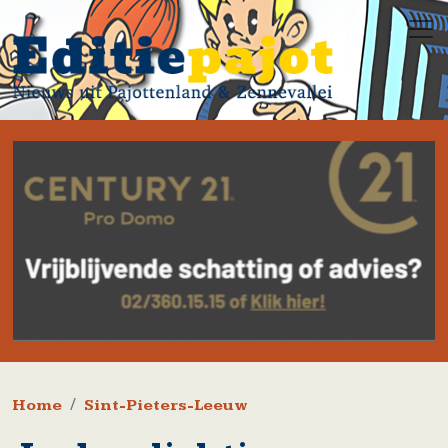
Overslaan en naar de inhoud gaan
Kruimelpad
Home
Sint-Pieters-Leeuw