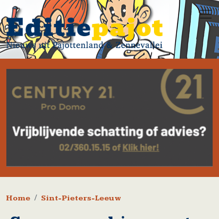
Overslaan en naar de inhoud gaan
Kruimelpad
Home
Sint-Pieters-Leeuw