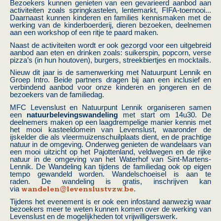
Bezoekers kunnen genieten van een gevarieerd aanbod aan
activiteiten zoals springkastelen, lentemarkt, FIFA-toernooi...
Daarnaast kunnen kinderen en families kennismaken met de
werking van de kinderboerderij, dieren bezoeken, deelnemen
aan een workshop of een ritje te paard maken.
Naast de activiteiten wordt er ook gezorgd voor een uitgebreid
aanbod aan eten en drinken zoals: suikerspin, popcorn, verse
pizza’s (in hun houtoven), burgers, streekbiertjes en mocktails.
Nieuw dit jaar is de samenwerking met Natuurpunt Lennik en
Groep Intro. Beide partners dragen bij aan een inclusief en
verbindend aanbod voor onze kinderen en jongeren en de
bezoekers van de familiedag.
MFC Levenslust en Natuurpunt Lennik organiseren samen
een
natuurbelevingswandeling
met start om 14u30. De
deelnemers maken op een laagdrempelige manier kennis met
het mooi kasteeldomein van Levenslust, waaronder de
ijskelder die als vleermuizenschuilplaats dient, en de prachtige
natuur in de omgeving. Onderweg genieten de wandelaars van
een mooi uitzicht op het Pajottenland, veldwegen en de rijke
natuur in de omgeving van het Waterhof van Sint-Martens-
Lennik. De Wandeling kan tijdens de familiedag ook op eigen
tempo gewandeld worden. Wandelschoeisel is aan te
raden. De wandeling is gratis, inschrijven kan
via
wandelen@levenslustvzw.be
.
Tijdens het evenement is er ook een infostand aanwezig waar
bezoekers meer te weten kunnen komen over de werking van
Levenslust en de mogelijkheden tot vrijwilligerswerk.