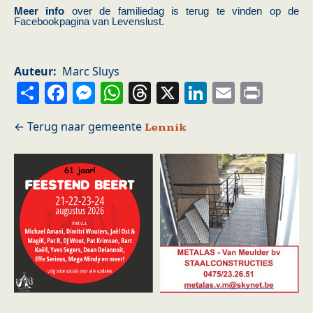
Meer info
over de familiedag is terug te vinden op de
Facebookpagina van Levenslust.
Auteur
Marc Sluys
Share
Facebook
Messenger
WhatsApp
Threads
X
LinkedIn
Email
Prin
Lennik