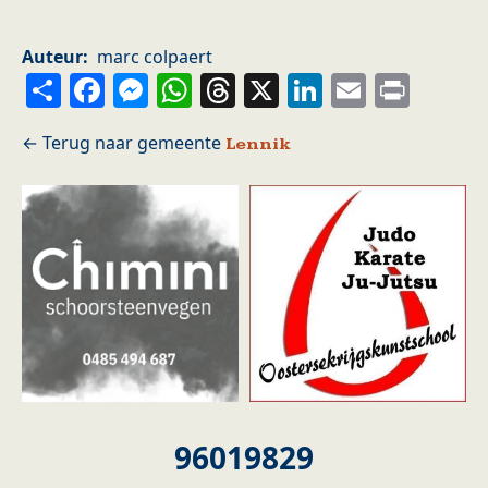
Auteur
marc colpaert
Share
Facebook
Messenger
WhatsApp
Threads
X
LinkedIn
Email
Prin
Lennik
96019829