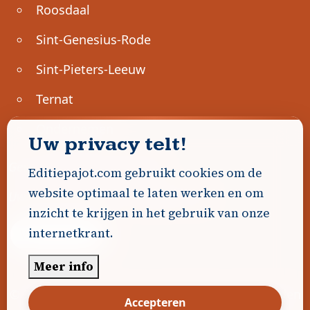
Roosdaal
Sint-Genesius-Rode
Sint-Pieters-Leeuw
Ternat
Ondernemen
Uw privacy telt!
Geen advertenties gevonden.
Editiepajot.com gebruikt cookies om de
website optimaal te laten werken en om
Uw advertentie hier? Contacteer ons!
inzicht te krijgen in het gebruik van onze
internetkrant.
Word Partner!
Meer info
© 2026
Editiepajot.com
|
Algemene voorwaarden
Accepteren