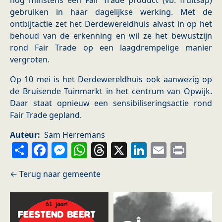
nog minstens één Fair Trade product (vb. fruitsap)
gebruiken in haar dagelijkse werking. Met de
ontbijtactie zet het Derdewereldhuis alvast in op het
behoud van de erkenning en wil ze het bewustzijn
rond Fair Trade op een laagdrempelige manier
vergroten.
Op 10 mei is het Derdewereldhuis ook aanwezig op
de Bruisende Tuinmarkt in het centrum van Opwijk.
Daar staat opnieuw een sensibiliseringsactie rond
Fair Trade gepland.
Auteur
Sam Herremans
Share
Facebook
Messenger
WhatsApp
Threads
X
LinkedIn
Email
Prin