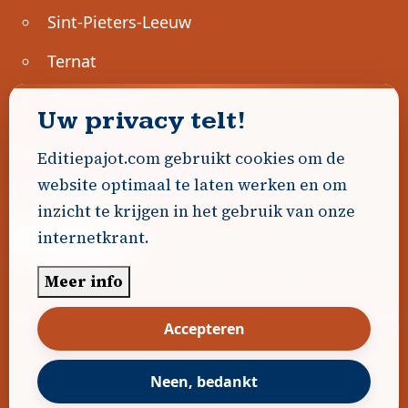
Sint-Pieters-Leeuw
Ternat
Ondernemen
Uw privacy telt!
Geen advertenties gevonden.
Editiepajot.com gebruikt cookies om de
website optimaal te laten werken en om
Uw advertentie hier? Contacteer ons!
inzicht te krijgen in het gebruik van onze
internetkrant.
Word Partner!
Meer info
© 2026
Editiepajot.com
|
Algemene voorwaarden
Accepteren
|
Disclaimer
|
Privacybeleid
|
Cookiebeleid
|
Gerealiseerd door
DavidHosse.net
Neen, bedankt