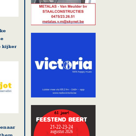
jke
de
 kijker
tenaar
ethem