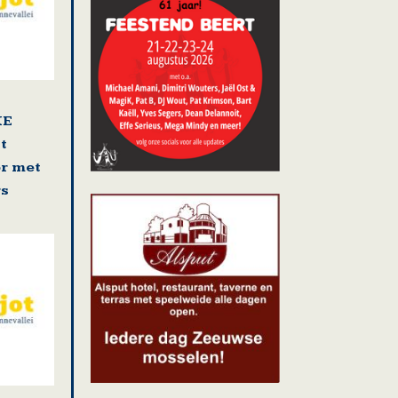
KE
t
r met
rs