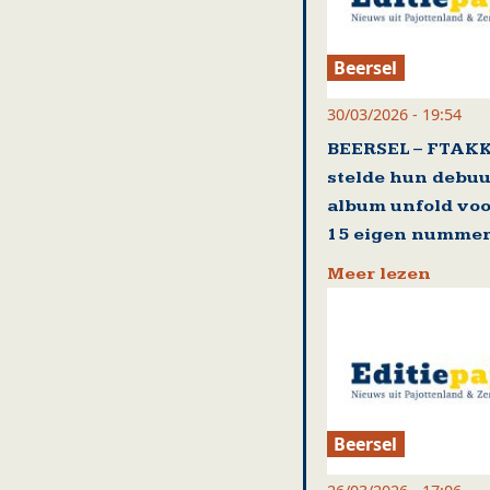
Beersel
30/03/2026 - 19:54
BEERSEL – FTAK
stelde hun debuu
album unfold voo
15 eigen numme
Meer lezen
Beersel