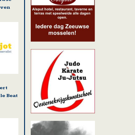
even
ert
le Beat