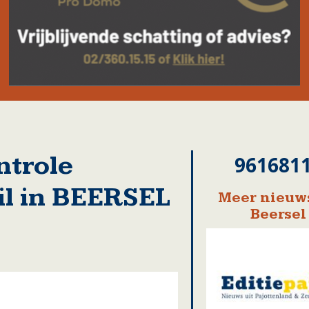
ntrole
961681
il in BEERSEL
Meer nieuws
Beersel