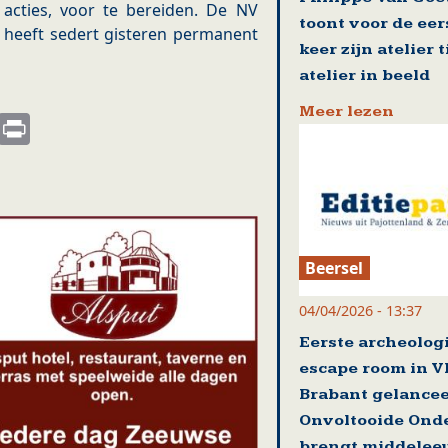
acties, voor te bereiden. De NV
toont voor de eer
 heeft sedert gisteren permanent
keer zijn atelier 
atelier in beeld
Meer lezen
s
nkedIn
Email
Print
Beersel
04/04/2026 - 13:37
Eerste archeolog
escape room in V
Brabant gelance
Onvoltooide Ond
brengt middelee