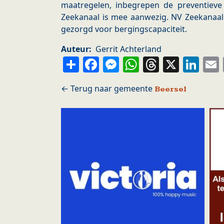
maatregelen, inbegrepen de preventieve 
Zeekanaal is mee aanwezig. NV Zeekanaal
gezorgd voor bergingscapaciteit.
Auteur
Gerrit Achterland
Share
Facebook
Messenger
WhatsApp
Thread
X
Li
Beersel