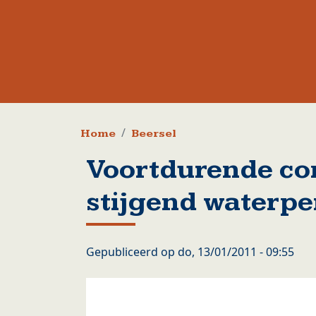
Kruimelpad
Home
Beersel
Voortdurende co
stijgend waterpe
Gepubliceerd op
do, 13/01/2011 - 09:55