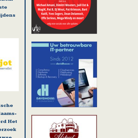
ste
tijdens
ische
laams-
erd Het
erzoek
uwse