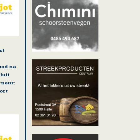
st
bod na
luit
neur:
ort