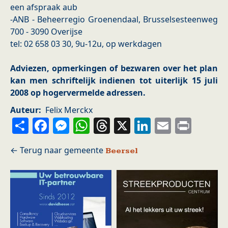
een afspraak aub
-ANB - Beheerregio Groenendaal, Brusselsesteenweg
700 - 3090 Overijse
tel: 02 658 03 30, 9u-12u, op werkdagen
Adviezen, opmerkingen of bezwaren over het plan
kan men schriftelijk indienen tot uiterlijk 15 juli
2008 op hogervermelde adressen.
Auteur
Felix Merckx
Share
Facebook
Messenger
WhatsApp
Threads
X
LinkedIn
Email
Prin
Beersel