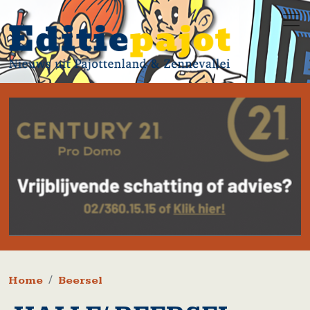
Overslaan en naar de inhoud gaan
Kruimelpad
Home
Beersel