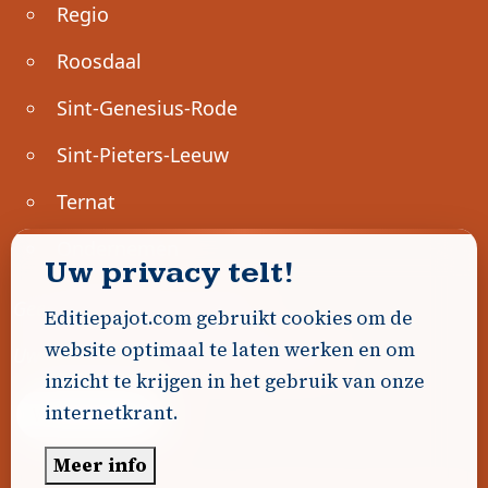
Regio
Roosdaal
Sint-Genesius-Rode
Sint-Pieters-Leeuw
Ternat
Ondernemen
Uw privacy telt!
Geen advertenties gevonden.
Editiepajot.com gebruikt cookies om de
website optimaal te laten werken en om
Uw advertentie hier? Contacteer ons!
inzicht te krijgen in het gebruik van onze
internetkrant.
Word Partner!
Meer info