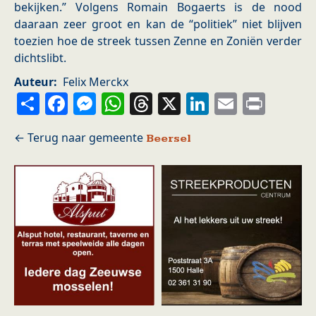
bekijken.” Volgens Romain Bogaerts is de nood
daaraan zeer groot en kan de “politiek” niet blijven
toezien hoe de streek tussen Zenne en Zoniën verder
dichtslibt.
Auteur
Felix Merckx
Share
Facebook
Messenger
WhatsApp
Threads
X
LinkedIn
Email
Prin
Beersel