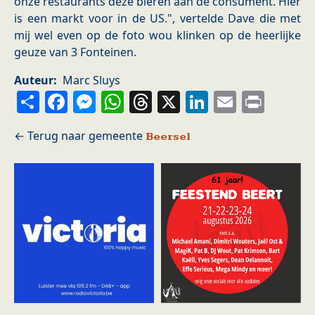
onze restaurants deze bieren aan de consument. Hier
is een markt voor in de US.", vertelde Dave die met
mij wel even op de foto wou klinken op de heerlijke
geuze van 3 Fonteinen.
Auteur
Marc Sluys
Share
Facebook
Messenger
WhatsApp
Threads
X
LinkedIn
Email
Prin
Beersel