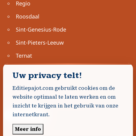
Regio
Roosdaal
Sint-Genesius-Rode
Sint-Pieters-Leeuw
Ternat
Ondernemen
Uw privacy telt!
Geen advertenties gevonden.
Editiepajot.com gebruikt cookies om de
website optimaal te laten werken en om
Uw advertentie hier? Contacteer ons!
inzicht te krijgen in het gebruik van onze
internetkrant.
Word Partner!
Meer info