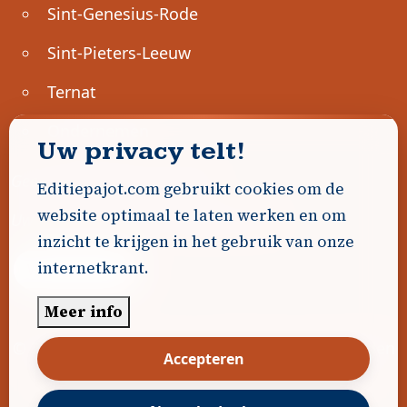
Sint-Genesius-Rode
Sint-Pieters-Leeuw
Ternat
Ondernemen
Uw privacy telt!
Geen advertenties gevonden.
Editiepajot.com gebruikt cookies om de
website optimaal te laten werken en om
Uw advertentie hier? Contacteer ons!
inzicht te krijgen in het gebruik van onze
internetkrant.
Word Partner!
Meer info
© 2026
Editiepajot.com
|
Algemene voorwaarden
Accepteren
|
Disclaimer
|
Privacybeleid
|
Cookiebeleid
|
Gerealiseerd door
DavidHosse.net