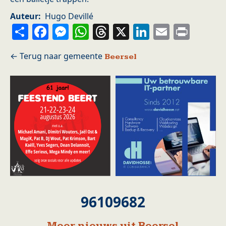
Auteur
Hugo Devillé
Share
Facebook
Messenger
WhatsApp
Threads
X
LinkedIn
Email
Prin
Beersel
96109682
Meer nieuws uit Beersel