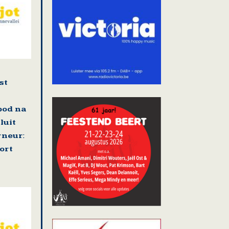
st
bod na
luit
neur:
ort