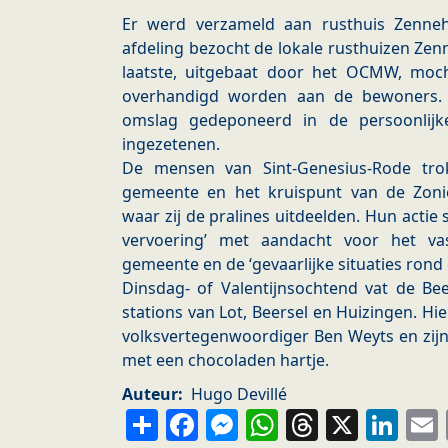
Er werd verzameld aan rusthuis Zenneh
afdeling bezocht de lokale rusthuizen Zenn
laatste, uitgebaat door het OCMW, mocht
overhandigd worden aan de bewoners.
omslag gedeponeerd in de persoonlijk
ingezetenen.
De mensen van Sint-Genesius-Rode tr
gemeente en het kruispunt van de Zoni
waar zij de pralines uitdeelden. Hun actie 
vervoering’ met aandacht voor het va
gemeente en de ‘gevaarlijke situaties rond 
Dinsdag- of Valentijnsochtend vat de Be
stations van Lot, Beersel en Huizingen. Hie
volksvertegenwoordiger Ben Weyts en zij
met een chocoladen hartje.
Auteur
Hugo Devillé
Share
Facebook
Messenger
WhatsApp
Thread
X
Li