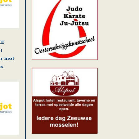
KE
t
r met
rs