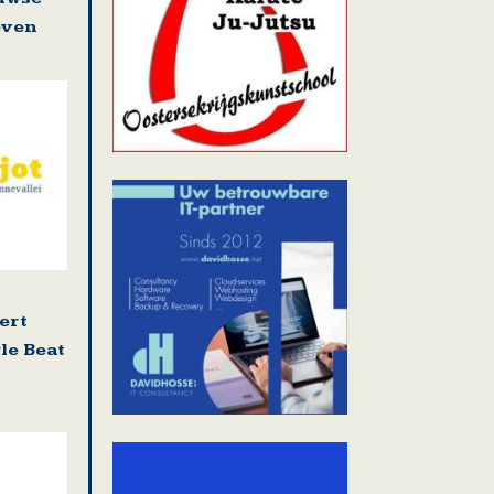
even
ert
le Beat