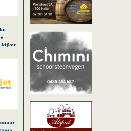
jke
de
 kijker
tenaar
ethem