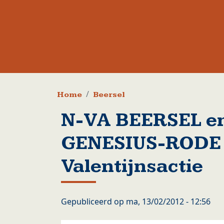
Kruimelpad
Home
Beersel
N-VA BEERSEL en
GENESIUS-RODE 
Valentijnsactie
Gepubliceerd op
ma, 13/02/2012 - 12:56