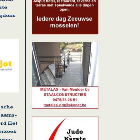
ste
tijdens
ische
laams-
erd Het
erzoek
uwse