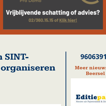
 SINT-
960639
organiseren
Meer nieuws
Beersel