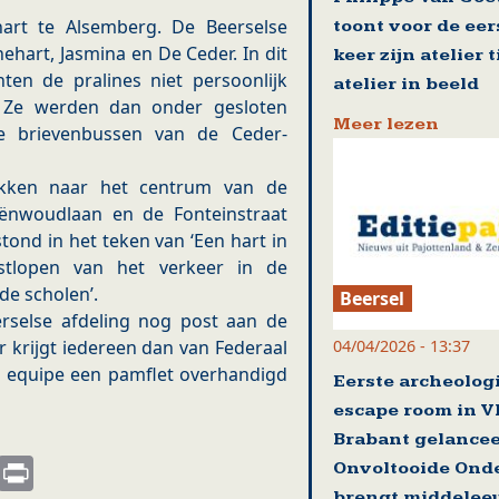
art te Alsemberg. De Beerselse
toont voor de eer
ehart, Jasmina en De Ceder. In dit
keer zijn atelier 
en de pralines niet persoonlijk
atelier in beeld
 Ze werden dan onder gesloten
Meer lezen
e brievenbussen van de Ceder-
okken naar het centrum van de
ënwoudlaan en de Fonteinstraat
stond in het teken van ‘Een hart in
stlopen van het verkeer in de
de scholen’.
Beersel
erselse afdeling nog post aan de
04/04/2026 - 13:37
r krijgt iedereen dan van Federaal
n equipe een pamflet overhandigd
Eerste archeolog
escape room in V
Brabant gelance
s
nkedIn
Email
Print
Onvoltooide Ond
brengt middelee