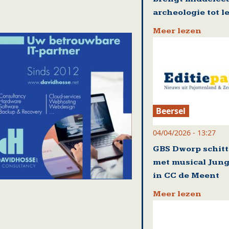
archeologie tot l
Meer lezen
Beersel
04/04/2026 - 13:27
GBS Dworp schitt
met musical Jung
in CC de Meent
Meer lezen