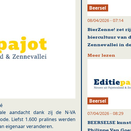
Beersel
08/04/2026 - 07:14
BierZenne! zet ri
biercultuur van 
Zennevallei in de
Meer lezen
Beersel
lé
ciale aandacht dank zij de N-VA
07/04/2026 - 08:29
ode. Liefst 1.600 pralines werden
BEERSELSE kuns
an eigenaar veranderen.
Philippe Van Go