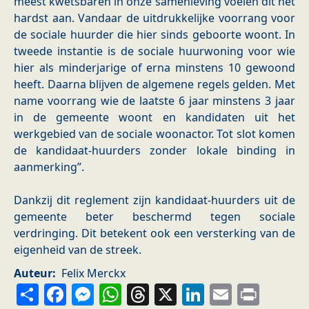
meest kwetsbaren in onze samenleving voelen dit het
hardst aan. Vandaar de uitdrukkelijke voorrang voor
de sociale huurder die hier sinds geboorte woont. In
tweede instantie is de sociale huurwoning voor wie
hier als minderjarige of erna minstens 10 gewoond
heeft. Daarna blijven de algemene regels gelden. Met
name voorrang wie de laatste 6 jaar minstens 3 jaar
in de gemeente woont en kandidaten uit het
werkgebied van de sociale woonactor. Tot slot komen
de kandidaat-huurders zonder lokale binding in
aanmerking”.
Dankzij dit reglement zijn kandidaat-huurders uit de
gemeente beter beschermd tegen sociale
verdringing. Dit betekent ook een versterking van de
eigenheid van de streek.
Auteur
Felix Merckx
Share
Facebook
Messenger
WhatsApp
Threads
X
LinkedIn
Email
Prin