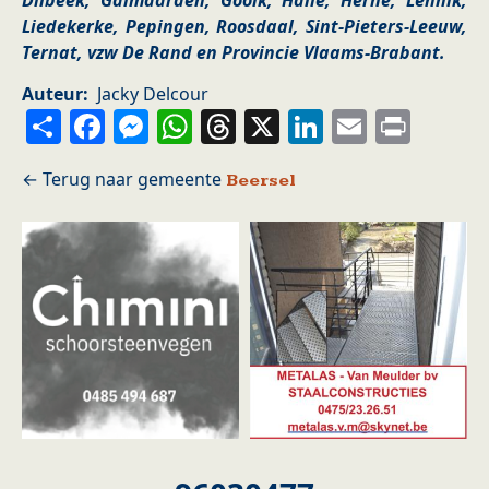
Dilbeek, Galmaarden, Gooik, Halle, Herne, Lennik,
Liedekerke, Pepingen, Roosdaal, Sint-Pieters-Leeuw,
Ternat, vzw De Rand en Provincie Vlaams-Brabant.
Auteur
Jacky Delcour
Share
Facebook
Messenger
WhatsApp
Threads
X
LinkedIn
Email
Prin
Beersel