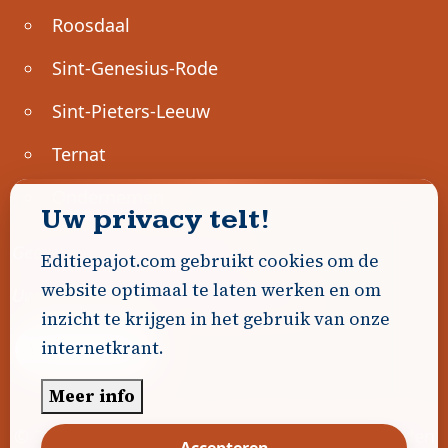
Roosdaal
Sint-Genesius-Rode
Sint-Pieters-Leeuw
Ternat
Ondernemen
Uw privacy telt!
Geen advertenties gevonden.
Editiepajot.com gebruikt cookies om de
website optimaal te laten werken en om
Uw advertentie hier? Contacteer ons!
inzicht te krijgen in het gebruik van onze
internetkrant.
Word Partner!
Meer info
© 2026
Editiepajot.com
|
Algemene voorwaarden