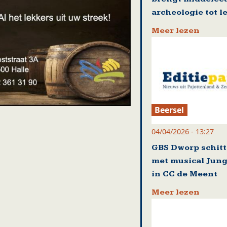
archeologie tot l
Meer lezen
Beersel
04/04/2026 - 13:27
GBS Dworp schitt
met musical Jung
in CC de Meent
Meer lezen