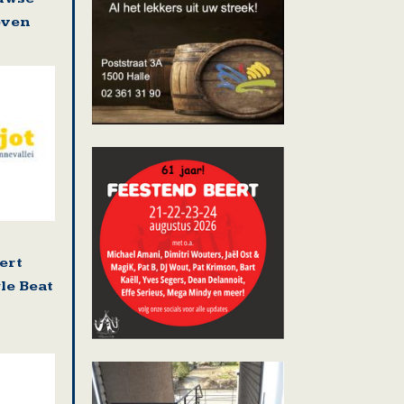
even
ert
le Beat