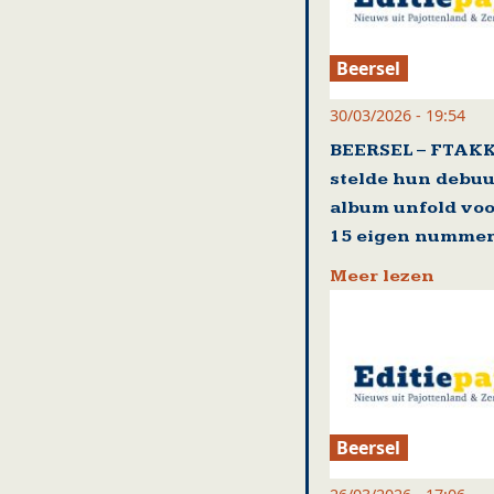
Beersel
30/03/2026 - 19:54
BEERSEL – FTAK
stelde hun debuu
album unfold voo
15 eigen numme
Meer lezen
Beersel