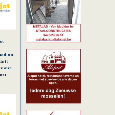
st
bod na
luit
neur:
ort