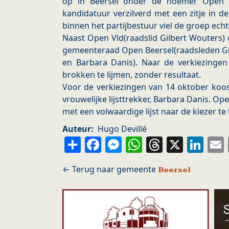
op in Beersel onder de noemer Open V
kandidatuur verzilverd met een zitje in 
binnen het partijbestuur viel de groep echt
Naast Open Vld(raadslid Gilbert Wouters) 
gemeenteraad Open Beersel(raadsleden Gi
en Barbara Danis). Naar de verkiezing
brokken te lijmen, zonder resultaat.
Voor de verkiezingen van 14 oktober koo
vrouwelijke lijsttrekker, Barbara Danis. Op
met een volwaardige lijst naar de kiezer te
Auteur
Hugo Devillé
Share
Facebook
Messenger
WhatsApp
Thread
X
Li
Beersel