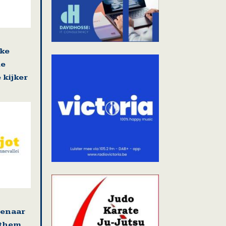
jke
de
 kijker
tenaar
ethem