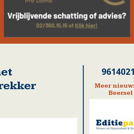
et
961402
trekker
Meer nieuws
Beersel