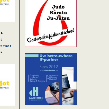
KE
t
r met
rs