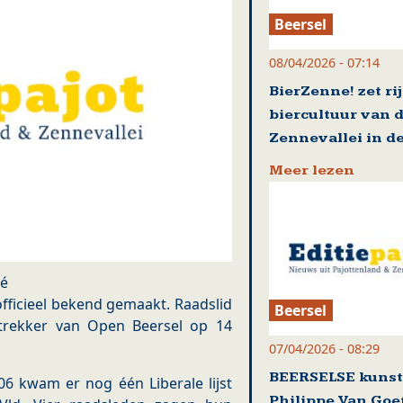
Beersel
08/04/2026 - 07:14
BierZenne! zet ri
biercultuur van 
Zennevallei in de
Meer lezen
lé
fficieel bekend gemaakt. Raadslid
Beersel
ttrekker van Open Beersel op 14
07/04/2026 - 08:29
BEERSELSE kuns
6 kwam er nog één Liberale lijst
Philippe Van Go