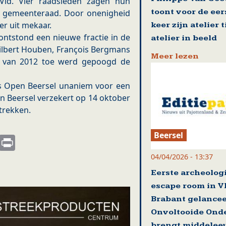
ld. Vier raadsleden zagen hun
toont voor de eer
de gemeenteraad. Door onenigheid
er uit mekaar.
keer zijn atelier 
ontstond een nieuwe fractie in de
atelier in beeld
lbert Houben, François Bergmans
Meer lezen
en van 2012 toe werd gepoogd de
s Open Beersel unaniem voor een
en Beersel verzekert op 14 oktober
 trekken.
Beersel
s
nkedIn
Email
Print
04/04/2026 - 13:37
Eerste archeolog
escape room in V
Brabant gelance
Onvoltooide Ond
brengt middelee