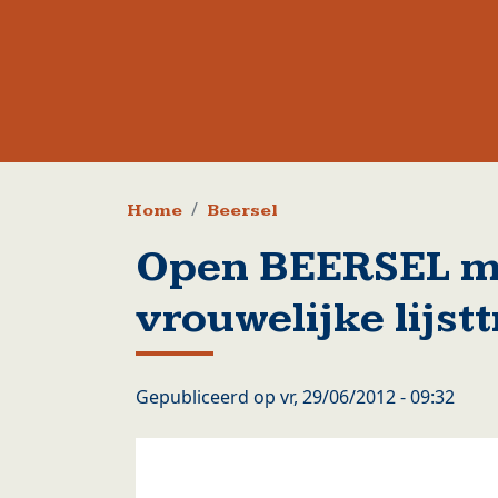
Kruimelpad
Home
Beersel
Open BEERSEL m
vrouwelijke lijst
Gepubliceerd op
vr, 29/06/2012 - 09:32