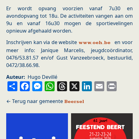
Er wordt opvang voorzien vanaf 7u30 en
avondopvang tot 18u. De activiteiten vangen aan om
9u en vanaf 16u30 mogen de sportievelingen
opnieuw afgehaald worden.
Inschrijven kan via de website
en voor
www.oeh.be
meer info: Janique Marcelis, jeugdcoördinator,
0476/53.81.57 en/of Gust Vanzeebroeck, bestuurlid,
0472/38.66.98.
Auteur
Hugo Devillé
Share
Facebook
Messenger
WhatsApp
Threads
X
LinkedIn
Email
Prin
Beersel