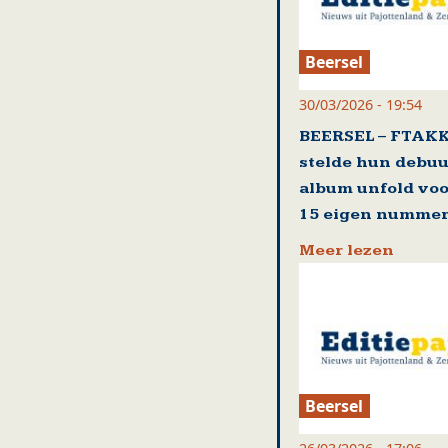
Beersel
30/03/2026 - 19:54
BEERSEL – FTAK
stelde hun debuu
album unfold voo
15 eigen numme
Meer lezen
Beersel