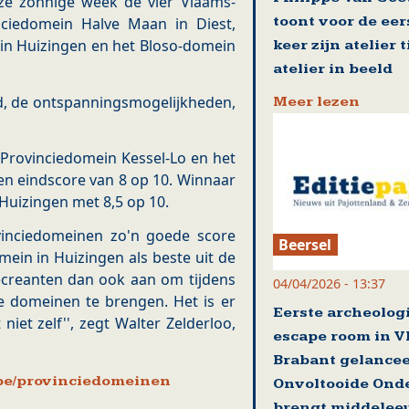
eze zonnige week de vier Vlaams-
toont voor de eer
nciedomein Halve Maan in Diest,
in Huizingen en het Bloso-domein
keer zijn atelier 
atelier in beeld
d, de ontspanningsmogelijkheden,
Meer lezen
 Provinciedomein Kessel-Lo en het
en eindscore van 8 op 10. Winnaar
Huizingen met 8,5 op 10.
vinciedomeinen zo'n goede score
Beersel
mein in Huizingen als beste uit de
ecreanten dan ook aan om tijdens
04/04/2026 - 13:37
 domeinen te brengen. Het is er
Eerste archeolog
iet zelf'', zegt Walter Zelderloo,
escape room in V
Brabant gelance
e/provinciedomeinen
Onvoltooide Ond
brengt middelee