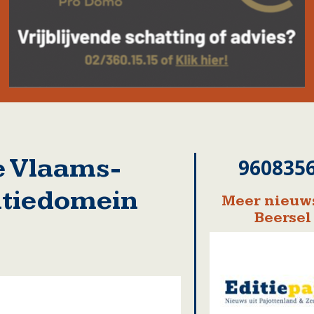
 Vlaams-
960835
atiedomein
Meer nieuws
Beersel