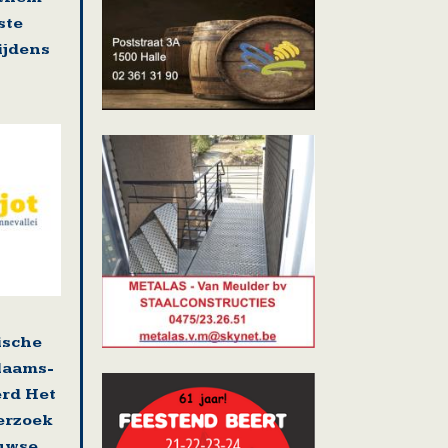
ste
tijdens
ische
laams-
erd Het
erzoek
uwse