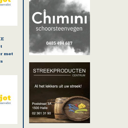
KE
t
r met
rs