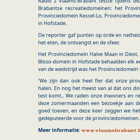
Radio 2 Vlaams-Brabant testte tijdens d
Brabantse recreatiedomeinen: het Provi
Provinciedomein Kessel-Lo, Provinciedome
in Hofstade.
De reporter gaf punten op orde en nethei
het eten, de ontvangst en de sfeer.
Het Provinciedomein Halve Maan in Diest,
Bloso-domein in Hofstade behaalden elk e
van de wedstrijd was het Provinciedomein 
'We zijn dan ook heel fier dat onze pro
halen. En nog het meest van al dat ons do
test komt.. We raden onze inwoners en r
deze zomermaanden een bezoekje aan de
goed toeven, en deze keer zeggen we het n
gedeputeerde voor de provinciedomeinen.
Meer informatie
:
www.vlaamsbrabant.b