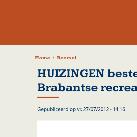
Kruimelpad
Home
Beersel
HUIZINGEN beste
Brabantse recre
Gepubliceerd op
vr, 27/07/2012 - 14:16