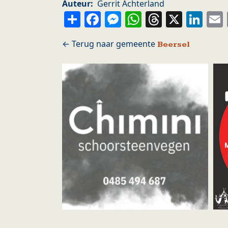
Auteur
Gerrit Achterland
Share
Facebook
Messenger
WhatsApp
Thread
X
Li
Beersel