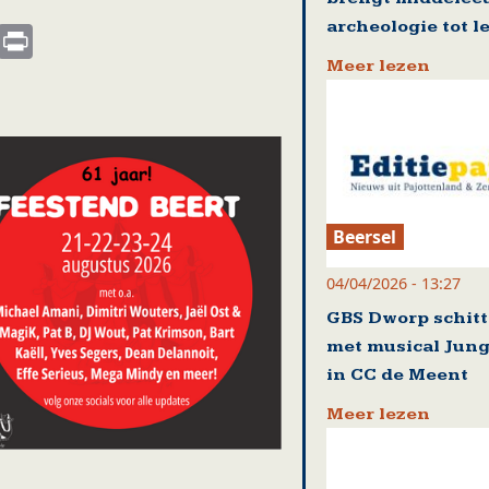
archeologie tot l
s
nkedIn
Email
Print
Meer lezen
Beersel
04/04/2026 - 13:27
GBS Dworp schitt
met musical Jung
in CC de Meent
Meer lezen