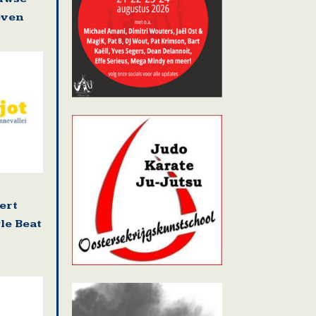
even
ert
le Beat