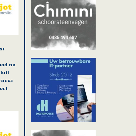
st
bod na
luit
neur:
ort