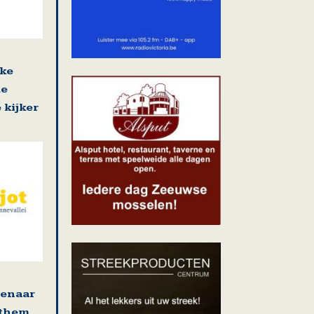
jke
de
 kijker
tenaar
ethem