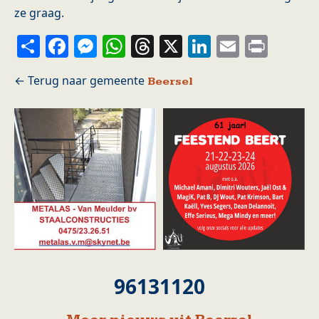
ze graag.
Share
Facebook
Messenger
WhatsApp
Threads
X
LinkedIn
Email
Prin
Beersel
96131120