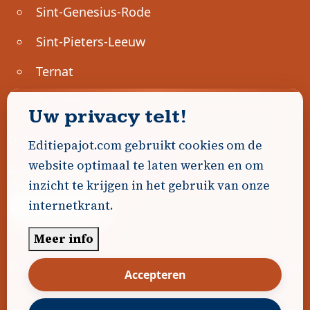
Sint-Genesius-Rode
Sint-Pieters-Leeuw
Ternat
Ondernemen
Uw privacy telt!
Geen advertenties gevonden.
Editiepajot.com gebruikt cookies om de
website optimaal te laten werken en om
Uw advertentie hier? Contacteer ons!
inzicht te krijgen in het gebruik van onze
internetkrant.
Word Partner!
Meer info
© 2026
Editiepajot.com
|
Algemene voorwaarden
Accepteren
|
Disclaimer
|
Privacybeleid
|
Cookiebeleid
|
Gerealiseerd door
DavidHosse.net