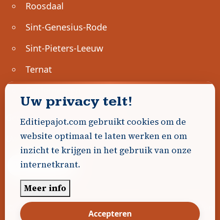
Roosdaal
Sint-Genesius-Rode
Sint-Pieters-Leeuw
Ternat
Ondernemen
Uw privacy telt!
Geen advertenties gevonden.
Editiepajot.com gebruikt cookies om de
website optimaal te laten werken en om
Uw advertentie hier? Contacteer ons!
inzicht te krijgen in het gebruik van onze
internetkrant.
Word Partner!
Meer info
© 2026
Editiepajot.com
|
Algemene voorwaarden
Accepteren