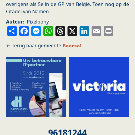
overigens als 5e in de GP van België. Toen nog op de
Citadel van Namen.
Auteur
Pixelpony
Share
Facebook
Messenger
WhatsApp
Threads
X
LinkedIn
Email
Prin
Beersel
96181244