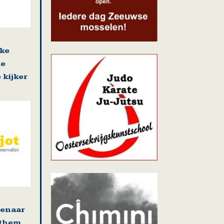
jke
de
 kijker
tenaar
ethem