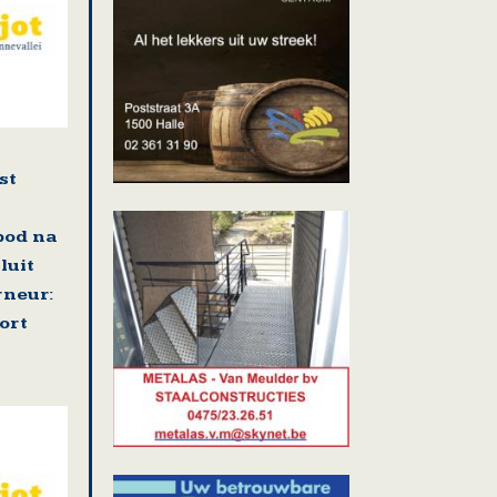
st
bod na
luit
neur:
ort