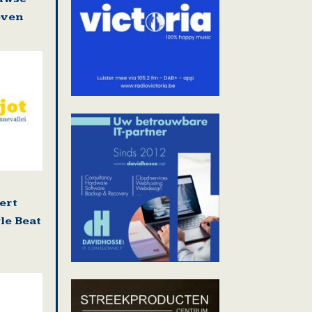
even
ert
le Beat