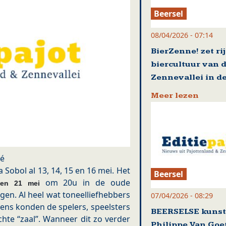
Beersel
08/04/2026 - 07:14
BierZenne! zet ri
biercultuur van 
Zennevallei in de
Meer lezen
lé
 Sobol al 13, 14, 15 en 16 mei. Het
Beersel
om 20u in de oude
 en 21 mei
gen. Al heel wat toneelliefhebbers
07/04/2026 - 08:29
ens konden de spelers, speelsters
BEERSELSE kuns
hte “zaal”. Wanneer dit zo verder
Philippe Van Go