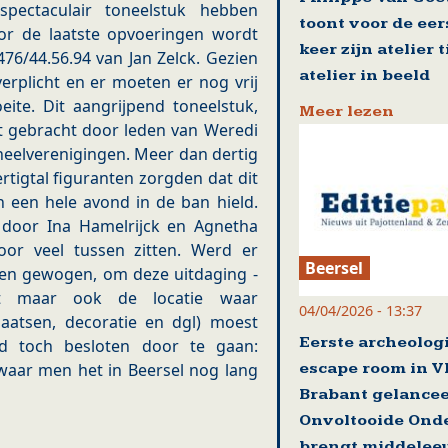
pectaculair toneelstuk hebben
toont voor de eer
or de laatste opvoeringen wordt
keer zijn atelier 
76/44.56.94 van Jan Zelck. Gezien
atelier in beeld
verplicht en er moeten er nog vrij
eite. Dit aangrijpend toneelstuk,
Meer lezen
 gebracht door leden van Weredi
oneelverenigingen. Meer dan dertig
rtigtal figuranten zorgden dat dit
 een hele avond in de ban hield.
 door Ina Hamelrijck en Agnetha
oor veel tussen zitten. Werd er
Beersel
 en gewogen, om deze uitdaging -
ft maar ook de locatie waar
04/04/2026 - 13:37
zitplaatsen, decoratie en dgl) moest
Eerste archeolog
d toch besloten door te gaan:
escape room in V
t waar men het in Beersel nog lang
Brabant gelance
Onvoltooide Ond
brengt middelee