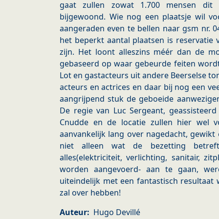
gaat zullen zowat 1.700 mensen dit s
bijgewoond. Wie nog een plaatsje wil vo
aangeraden even te bellen naar gsm nr. 04
het beperkt aantal plaatsen is reservatie 
zijn. Het loont alleszins méér dan de mo
gebaseerd op waar gebeurde feiten wordt
Lot en gastacteurs uit andere Beerselse t
acteurs en actrices en daar bij nog een vee
aangrijpend stuk de geboeide aanwezigen
De regie van Luc Sergeant, geassisteerd
Cnudde en de locatie zullen hier wel v
aanvankelijk lang over nagedacht, gewikt
niet alleen wat de bezetting betre
alles(elektriciteit, verlichting, sanitair, 
worden aangevoerd- aan te gaan, wer
uiteindelijk met een fantastisch resultaa
zal over hebben!
Auteur
Hugo Devillé