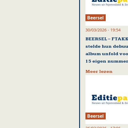
Beersel
30/03/2026 - 19:54
BEERSEL – FTAK
stelde hun debuu
album unfold voo
15 eigen numme
Meer lezen
Beersel