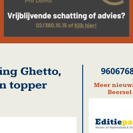
ng Ghetto,
960676
en topper
Meer nieuws
Beersel