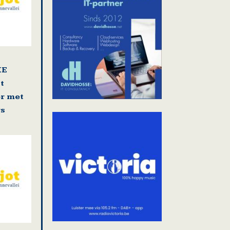
KE
t
r met
rs