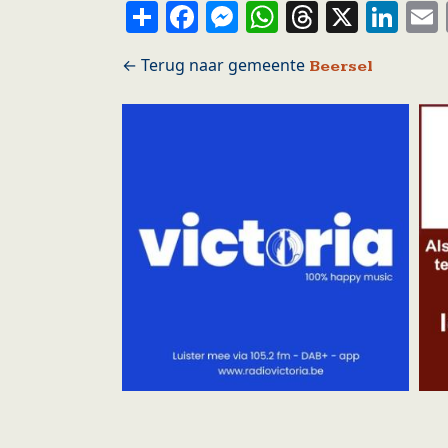
Share
Facebook
Messenger
WhatsApp
Thread
X
Li
Beersel