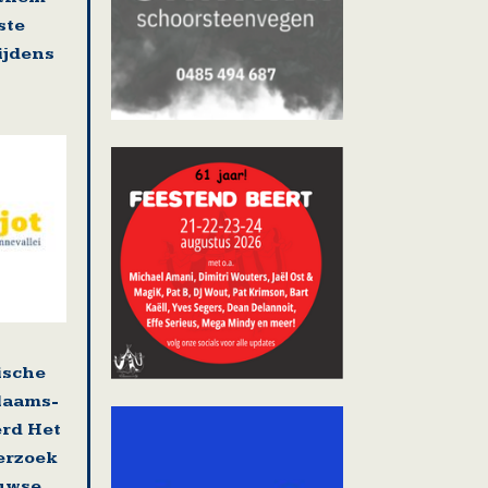
ste
tijdens
ische
laams-
erd Het
erzoek
uwse