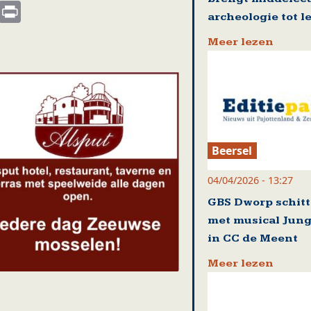
s
nkedIn
Email
Print
archeologie tot l
Meer lezen
Beersel
04/04/2026 - 13:27
GBS Dworp schitt
met musical Jung
in CC de Meent
Meer lezen