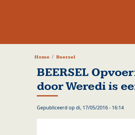
Kruimelpad
Home
Beersel
BEERSEL Opvoeri
door Weredi is e
Gepubliceerd op
di, 17/05/2016 - 16:14