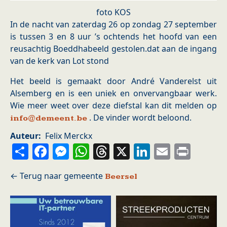
foto KOS
In de nacht van zaterdag 26 op zondag 27 september
is tussen 3 en 8 uur ’s ochtends het hoofd van een
reusachtig Boeddhabeeld gestolen.dat aan de ingang
van de kerk van Lot stond
Het beeld is gemaakt door André Vanderelst uit
Alsemberg en is een uniek en onvervangbaar werk.
Wie meer weet over deze diefstal kan dit melden op
. De vinder wordt beloond.
info@demeent.be
Auteur
Felix Merckx
Share
Facebook
Messenger
WhatsApp
Threads
X
LinkedIn
Email
Prin
Beersel