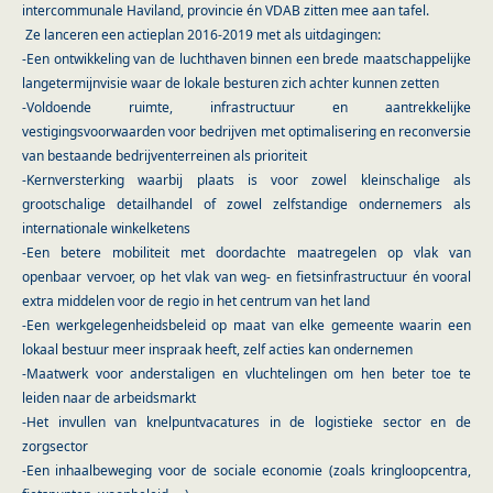
intercommunale Haviland, provincie én VDAB zitten mee aan tafel.
Ze lanceren een actieplan 2016-2019 met als uitdagingen:
-Een ontwikkeling van de
luchthaven binnen een brede maatschappelijke
langetermijnvisie waar de lokale besturen zich achter kunnen zetten
-Voldoende ruimte, infrastructuur en aantrekkelijke
vestigingsvoorwaarden voor bedrijven met optimalisering en reconversie
van bestaande bedrijventerreinen als prioriteit
-
Kernversterking waarbij plaats is voor zowel kleinschalige als
grootschalige detailhandel of zowel zelfstandige ondernemers als
internationale winkelketens
-
Een betere mobiliteit met doordachte maatregelen op vlak van
openbaar vervoer, op het vlak van weg- en fietsinfrastructuur én vooral
extra middelen voor de regio in het centrum van het land
-Een
werkgelegenheidsbeleid op maat van elke gemeente waarin een
lokaal bestuur meer inspraak heeft, zelf acties kan ondernemen
-Maatwerk voor anderstaligen en vluchtelingen om hen beter toe te
leiden naar de arbeidsmarkt
-Het invullen van knelpuntvacatures in de logistieke sector en de
zorgsector
-Een inhaalbeweging voor de sociale economie (zoals kringloopcentra,