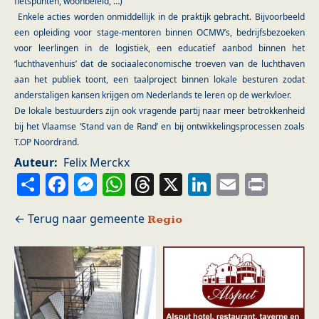
fietspunten, woonbeleid, …)
Enkele acties worden onmiddellijk in de praktijk gebracht. Bijvoorbeeld
een opleiding voor stage-mentoren binnen OCMW’s, bedrijfsbezoeken
voor leerlingen in de logistiek, een educatief aanbod binnen het
‘luchthavenhuis’ dat de sociaaleconomische troeven van de luchthaven
aan het publiek toont, een taalproject binnen lokale besturen zodat
anderstaligen kansen krijgen om Nederlands te leren op de werkvloer.
De lokale bestuurders zijn ook vragende partij naar meer betrokkenheid
bij het Vlaamse ‘Stand van de Rand’ en bij ontwikkelingsprocessen zoals
T.OP Noordrand.
Auteur
Felix Merckx
Share
Facebook
Messenger
WhatsApp
Threads
X
LinkedIn
Email
Prin
Regio