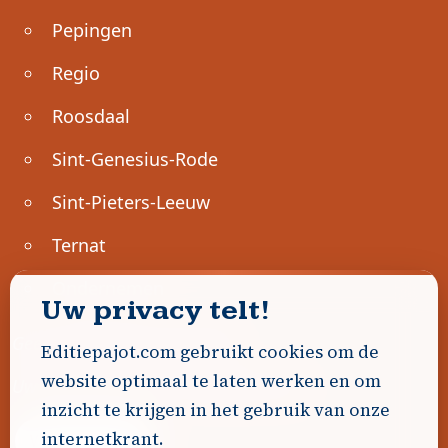
Pepingen
Regio
Roosdaal
Sint-Genesius-Rode
Sint-Pieters-Leeuw
Ternat
Ondernemen
Uw privacy telt!
Geen advertenties gevonden.
Editiepajot.com gebruikt cookies om de
website optimaal te laten werken en om
Uw advertentie hier? Contacteer ons!
inzicht te krijgen in het gebruik van onze
internetkrant.
Word Partner!