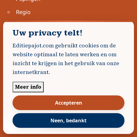
Regio
Roosdaal
Uw privacy telt!
Sint-Genesius-Rode
Editiepajot.com gebruikt cookies om de
Sint-Pieters-Leeuw
website optimaal te laten werken en om
inzicht te krijgen in het gebruik van onze
Ternat
internetkrant.
Ondernemen
Meer info
Geen advertenties gevonden.
Accepteren
Uw advertentie hier? Contacteer ons!
Neen, bedankt
Word Partner!