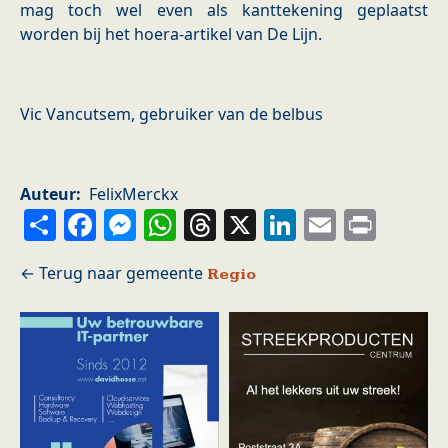
mag toch wel even als kanttekening geplaatst
worden bij het hoera-artikel van De Lijn.
Vic Vancutsem, gebruiker van de belbus
Auteur
FelixMerckx
Share
Facebook
Messenger
WhatsApp
Threads
X
LinkedIn
Email
Prin
Regio