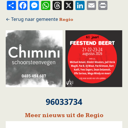
Share
Facebook
Messenger
WhatsApp
Threads
X
LinkedIn
Email
Prin
Regio
96033734
Meer nieuws uit de Regio