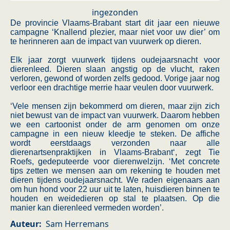
ingezonden
De provincie Vlaams-Brabant start dit jaar een nieuwe
campagne ‘Knallend plezier, maar niet voor uw dier’ om
te herinneren aan de impact van vuurwerk op dieren.
Elk jaar zorgt vuurwerk tijdens oudejaarsnacht voor
dierenleed. Dieren slaan angstig op de vlucht, raken
verloren, gewond of worden zelfs gedood. Vorige jaar nog
verloor een drachtige merrie haar veulen door vuurwerk.
‘Vele mensen zijn bekommerd om dieren, maar zijn zich
niet bewust van de impact van vuurwerk. Daarom hebben
we een cartoonist onder de arm genomen om onze
campagne in een nieuw kleedje te steken. De affiche
wordt eerstdaags verzonden naar alle
dierenartsenpraktijken in Vlaams-Brabant‘, zegt Tie
Roefs, gedeputeerde voor dierenwelzijn. ‘Met concrete
tips zetten we mensen aan om rekening te houden met
dieren tijdens oudejaarsnacht. We raden eigenaars aan
om hun hond voor 22 uur uit te laten, huisdieren binnen te
houden en weidedieren op stal te plaatsen. Op die
manier kan dierenleed vermeden worden’.
Auteur
Sam Herremans