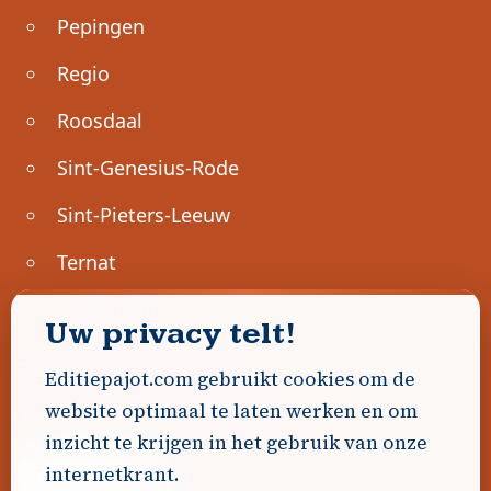
Pepingen
Regio
Roosdaal
Sint-Genesius-Rode
Sint-Pieters-Leeuw
Ternat
Ondernemen
Uw privacy telt!
Geen advertenties gevonden.
Editiepajot.com gebruikt cookies om de
website optimaal te laten werken en om
Uw advertentie hier? Contacteer ons!
inzicht te krijgen in het gebruik van onze
internetkrant.
Word Partner!