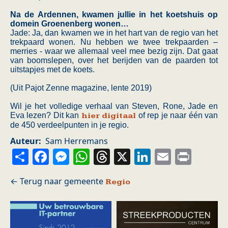
Na de Ardennen, kwamen jullie in het koetshuis op
domein Groenenberg wonen…
Jade: Ja, dan kwamen we in het hart van de regio van het
trekpaard wonen. Nu hebben we twee trekpaarden –
merries - waar we allemaal veel mee bezig zijn. Dat gaat
van boomslepen, over het berijden van de paarden tot
uitstapjes met de koets.
(Uit Pajot Zenne magazine, lente 2019)
Wil je het volledige verhaal van Steven, Rone, Jade en
Eva lezen? Dit kan
hier digitaal
of rep je naar één van
de 450 verdeelpunten in je regio.
Auteur
Sam Herremans
Share
Facebook
Messenger
WhatsApp
Threads
X
LinkedIn
Email
Prin
Regio