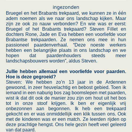
ingezonden
Bruegel en het Brabants trekpaard, we kunnen ze in één
adem noemen als we naar ons landschap kijken. Maar
zijn ze ook zo nauw verbonden? En wie was er eerst:
Bruegel of het Brabants trekpaard? Steven Fillet en
dochters Rone, Jade en Eva hebben een voorliefde voor
Brabantse trekpaarden. Ze nemen ons mee in hun
passioneel paardenverhaal. “Deze noeste werkers
hebben een belangrijke plaats in ons landschap en we
hopen dat paardenhouders steeds meer
landschapsbouwers worden”, aldus Steven.
Jullie hebben allemaal een voorliefde voor paarden.
Hoe is deze gegroeid?
Steven: We hebben zo’n 13 jaar in de Ardennen
gewoond, in zeer heuvelachtig en bebost gebied. Toen ik
iemand in een naburig bos zag boomslepen met paarden,
wist ik dat dit ook de manier zou zijn om hout uit het bos
tot in onze stoof krijgen. Ik ben er eigenlijk vrij
onbezonnen aan begonnen. Ik heb een trekpaard
gekocht en er was onmiddellijk een klik tussen ons. Ook
met de kinderen was er een match. Ze leerden rijden op
deze prachtige hengst. Ons hele gezin heeft veel geleerd
van dat paard.