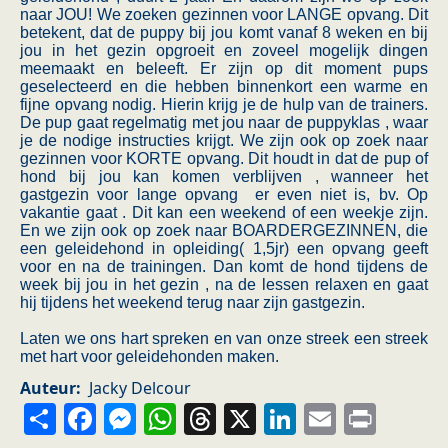
naar JOU! We zoeken gezinnen voor LANGE opvang. Dit
betekent, dat de puppy bij jou komt vanaf 8 weken en bij
jou in het gezin opgroeit en zoveel mogelijk dingen
meemaakt en beleeft. Er zijn op dit moment pups
geselecteerd en die hebben binnenkort een warme en
fijne opvang nodig. Hierin krijg je de hulp van de trainers.
De pup gaat regelmatig met jou naar de puppyklas , waar
je de nodige instructies krijgt. We zijn ook op zoek naar
gezinnen voor KORTE opvang. Dit houdt in dat de pup of
hond bij jou kan komen verblijven , wanneer het
gastgezin voor lange opvang er even niet is, bv. Op
vakantie gaat . Dit kan een weekend of een weekje zijn.
En we zijn ook op zoek naar BOARDERGEZINNEN, die
een geleidehond in opleiding( 1,5jr) een opvang geeft
voor en na de trainingen. Dan komt de hond tijdens de
week bij jou in het gezin , na de lessen relaxen en gaat
hij tijdens het weekend terug naar zijn gastgezin.
Laten we ons hart spreken en van onze streek een streek
met hart voor geleidehonden maken.
Auteur
Jacky Delcour
Share
Facebook
Messenger
WhatsApp
Threads
X
LinkedIn
Email
Prin