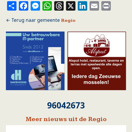
Share
Facebook
Messenger
WhatsApp
Threads
X
LinkedIn
Email
Prin
Regio
96042673
Meer nieuws uit de Regio