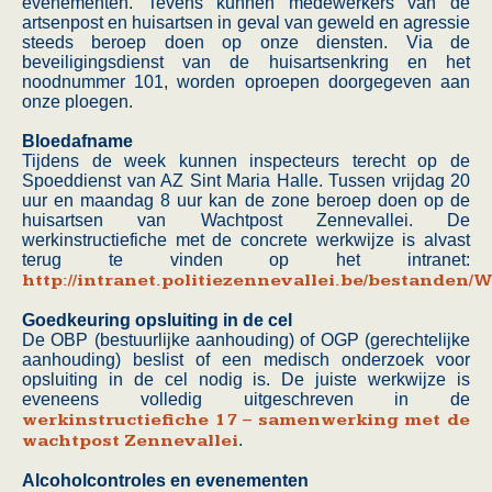
evenementen. Tevens kunnen medewerkers van de
artsenpost en huisartsen in geval van geweld en agressie
steeds beroep doen op onze diensten. Via de
beveiligingsdienst van de huisartsenkring en het
noodnummer 101, worden oproepen doorgegeven aan
onze ploegen.
Bloedafname
Tijdens de week kunnen inspecteurs terecht op de
Spoeddienst van AZ Sint Maria Halle. Tussen vrijdag 20
uur en maandag 8 uur kan de zone beroep doen op de
huisartsen van Wachtpost Zennevallei. De
werkinstructiefiche met de concrete werkwijze is alvast
terug te vinden op het intranet:
http://intranet.politiezennevallei.be/bestan
Goedkeuring opsluiting in de cel
De OBP (bestuurlijke aanhouding) of OGP (gerechtelijke
aanhouding) beslist of een medisch onderzoek voor
opsluiting in de cel nodig is. De juiste werkwijze is
eveneens volledig uitgeschreven in de
werkinstructiefiche 17 – samenwerking met de
wachtpost Zennevallei
.
Alcoholcontroles en evenementen