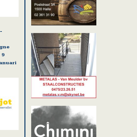
-
agne
 9
januari