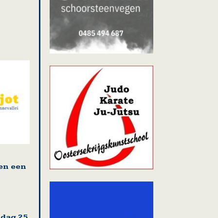
en een
sdag 25