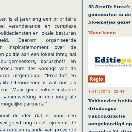
52 Straffe Streek
gemeenten in de
en is al jarenlang een prioritaire
bloemetjes gezet
el veranderende en complexe
olitiediensten en lokale besturen
Meer lezen
eid. Daarom organiseerde
en inspiratiemoment over de
 politie aan een lokaal integraal
e burgemeesters, korpschefs en
e procureurs des Konings van de
orde uitgenodigd. “Proactief en
Regio
aliteitsfenomenen is wat ons als
eur. “Maar geen enkele instantie
14/11/2025 - 08:54
p samenwerking in een integrale
Vakbonden hebb
 mogelijke partners. ”
driedaagse
 vanuit de idee dat er voor een
vakbondsactie
onveiligheid oog moet zijn voor de
aangekondigd op
maatregelen gaande van preventie
maandag 24, din