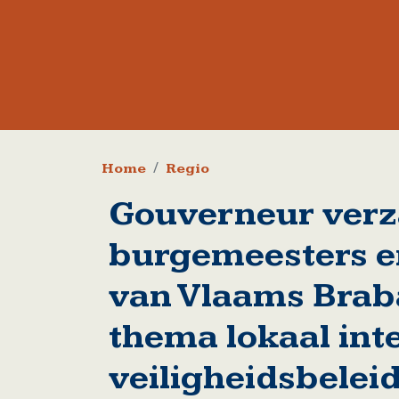
Kruimelpad
Home
Regio
Gouverneur verz
burgemeesters e
van Vlaams Brab
thema lokaal int
veiligheidsbelei