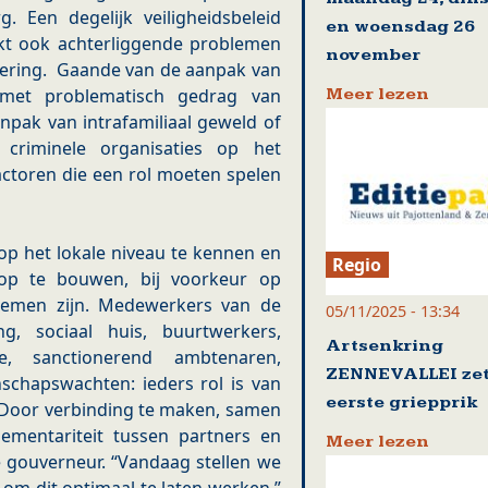
. Een degelijk veiligheidsbeleid
en woensdag 26
akt ook achterliggende problemen
november
adering. Gaande van de aanpak van
Meer lezen
n met problematisch gedrag van
anpak van intrafamiliaal geweld of
criminele organisaties op het
 actoren die een rol moeten spelen
 op het lokale niveau te kennen en
Regio
op te bouwen, bij voorkeur op
emen zijn. Medewerkers van de
05/11/2025 - 13:34
ng, sociaal huis, buurtwerkers,
Artsenkring
tie, sanctionerend ambtenaren,
ZENNEVALLEI zet
chapswachten: ieders rol is van
eerste griepprik
l. Door verbinding te maken, samen
ementariteit tussen partners en
Meer lezen
e gouverneur. “Vandaag stellen we