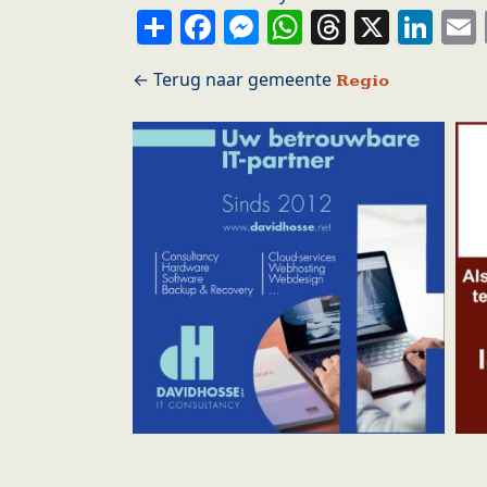
Share
Facebook
Messenger
WhatsApp
Thread
X
Li
Regio