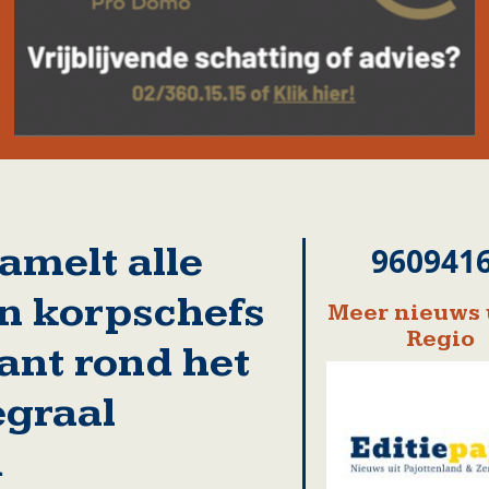
amelt alle
960941
n korpschefs
Meer nieuws 
Regio
ant rond het
egraal
d