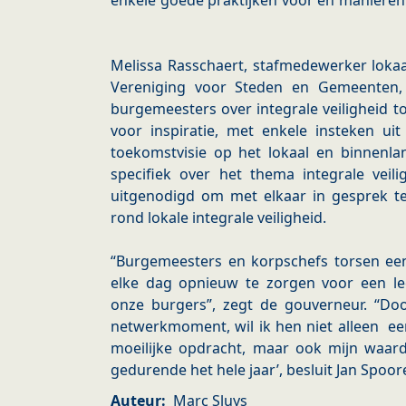
enkele goede praktijken voor en manieren 
Melissa Rasschaert, stafmedewerker lokaal
Vereniging voor Steden en Gemeenten, 
burgemeesters over integrale veiligheid to
voor inspiratie, met enkele insteken ui
toekomstvisie op het lokaal en binnenla
specifiek over het thema integrale veil
uitgenodigd om met elkaar in gesprek te
rond lokale integrale veiligheid.
“Burgemeesters en korpschefs torsen ee
elke dag opnieuw te zorgen voor een le
onze burgers”, zegt de gouverneur. “D
netwerkmoment, wil ik hen niet alleen ee
moeilijke opdracht, maar ook mijn waard
gedurende het hele jaar’, besluit Jan Spoo
Auteur
Marc Sluys