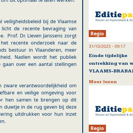
om dit optimaal te laten werken.”
 veiligheidsbeleid bij de Vlaamse
licht de recente bevraging van
Regio
e. Prof. Dr. Lieven Janssens zorgt
t het recente onderzoek naar de
31/10/2025 - 09:17
nds bestuur in Vlaanderen, meer
Einde tijdelijke
igheid. Nadien wordt het publiek
ontrekking van w
 gaan over een aantal stellingen
VLAAMS-BRABA
Meer lezen
n zware verantwoordelijkheid om
efbare en veilige omgeving voor
oor hen samen te brengen op dit
n duwtje in de rug geven bij deze
ering uitdrukken voor hun inzet
ren.
Regio