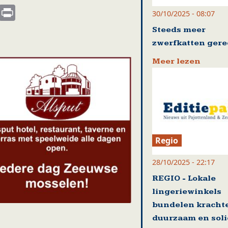
s
nkedIn
Email
Print
30/10/2025 - 08:07
Steeds meer
zwerfkatten gere
Meer lezen
Regio
28/10/2025 - 22:17
REGIO - Lokale
lingeriewinkels
bundelen kracht
duurzaam en soli