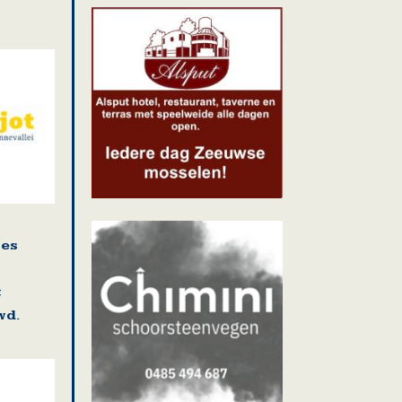
ies
t
wd.