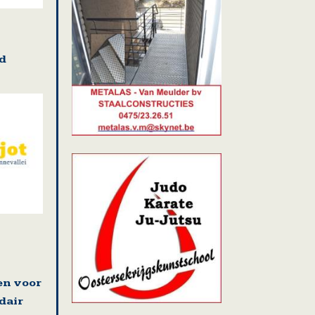
d
en voor
dair