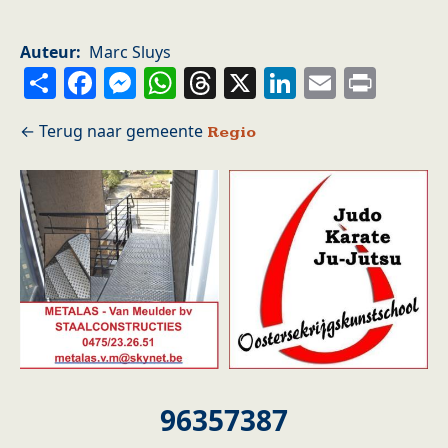
Auteur
Marc Sluys
Share
Facebook
Messenger
WhatsApp
Threads
X
LinkedIn
Email
Prin
Regio
96357387