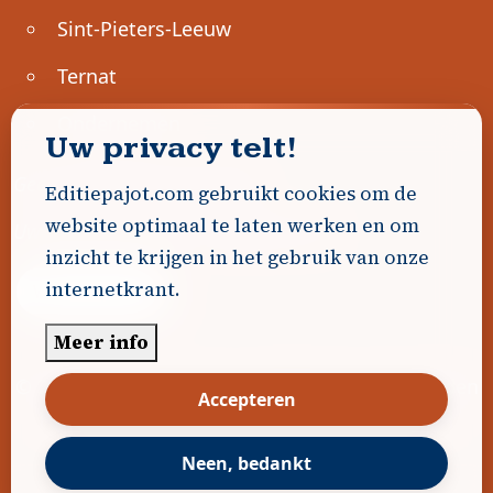
Sint-Pieters-Leeuw
Ternat
Ondernemen
Uw privacy telt!
Geen advertenties gevonden.
Editiepajot.com gebruikt cookies om de
website optimaal te laten werken en om
Uw advertentie hier? Contacteer ons!
inzicht te krijgen in het gebruik van onze
internetkrant.
Word Partner!
Meer info
© 2026
Editiepajot.com
|
Algemene voorwaarden
Accepteren
|
Disclaimer
|
Privacybeleid
|
Cookiebeleid
|
Gerealiseerd door
DavidHosse.net
Neen, bedankt