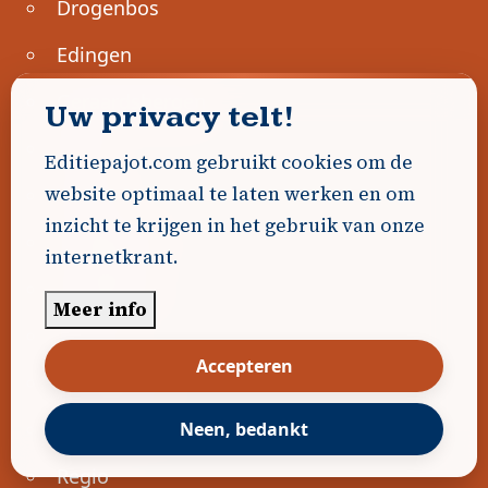
Drogenbos
Edingen
Geraardsbergen
Uw privacy telt!
Halle
Editiepajot.com gebruikt cookies om de
website optimaal te laten werken en om
Lennik
inzicht te krijgen in het gebruik van onze
Liedekerke
internetkrant.
Linkebeek
Meer info
Ninove
Accepteren
Pajottegem
Pepingen
Neen, bedankt
Regio