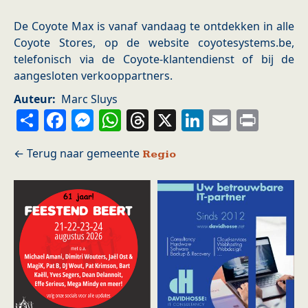
De Coyote Max is vanaf vandaag te ontdekken in alle
Coyote Stores, op de website coyotesystems.be,
telefonisch via de Coyote-klantendienst of bij de
aangesloten verkooppartners.
Auteur
Marc Sluys
Share
Facebook
Messenger
WhatsApp
Threads
X
LinkedIn
Email
Prin
Regio