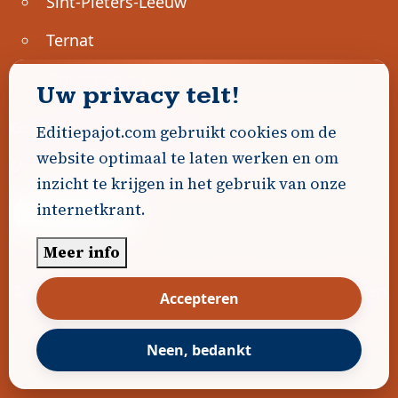
Sint-Pieters-Leeuw
Ternat
Ondernemen
Uw privacy telt!
Geen advertenties gevonden.
Editiepajot.com gebruikt cookies om de
website optimaal te laten werken en om
Uw advertentie hier? Contacteer ons!
inzicht te krijgen in het gebruik van onze
internetkrant.
Word Partner!
Meer info
© 2026
Editiepajot.com
|
Algemene voorwaarden
Accepteren
|
Disclaimer
|
Privacybeleid
|
Cookiebeleid
|
Gerealiseerd door
DavidHosse.net
Neen, bedankt