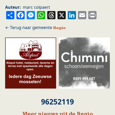
Auteur
marc colpaert
Share
Facebook
Messenger
WhatsApp
Threads
X
LinkedIn
Email
Prin
Regio
96252119
Meer nieuws uit de Regio