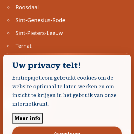
Roosdaal
Sint-Genesius-Rode
Sint-Pieters-Leeuw
Ternat
Ondernemen
Uw privacy telt!
Geen advertenties gevonden.
Editiepajot.com gebruikt cookies om de
website optimaal te laten werken en om
Uw advertentie hier? Contacteer ons!
inzicht te krijgen in het gebruik van onze
internetkrant.
Word Partner!
Meer info
© 2026
Editiepajot.com
|
Algemene voorwaarden
Accepteren