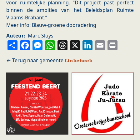
voor ruimtelijke planning. “Dit project past perfect
binnen de ambities van het Beleidsplan Ruimte
Vlaams-Brabant.”
Meer info: Blauw-groene dooradering
Auteur
Marc Sluys
Share
Facebook
Messenger
WhatsApp
Threads
X
LinkedIn
Email
Prin
Linkebeek