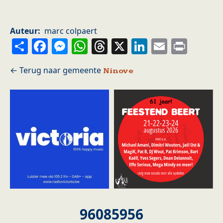
Auteur
marc colpaert
Share
Facebook
Messenger
WhatsApp
Threads
X
LinkedIn
Email
Prin
Ninove
96085956