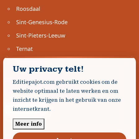
Roosdaal
Sint-Genesius-Rode
Sint-Pieters-Leeuw
Ternat
Ondernemen
Uw privacy telt!
Geen advertenties gevonden.
Editiepajot.com gebruikt cookies om de
website optimaal te laten werken en om
Uw advertentie hier? Contacteer ons!
inzicht te krijgen in het gebruik van onze
internetkrant.
Word Partner!
Meer info
© 2026
Editiepajot.com
|
Algemene voorwaarden