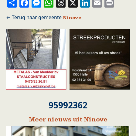
Share
Facebook
Messenger
WhatsApp
Threads
X
LinkedIn
Email
Prin
Ninove
95992362
Meer nieuws uit Ninove