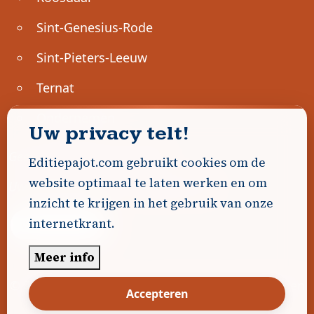
Sint-Genesius-Rode
Sint-Pieters-Leeuw
Ternat
Ondernemen
Uw privacy telt!
Geen advertenties gevonden.
Editiepajot.com gebruikt cookies om de
website optimaal te laten werken en om
Uw advertentie hier? Contacteer ons!
inzicht te krijgen in het gebruik van onze
internetkrant.
Word Partner!
Meer info
© 2026
Editiepajot.com
|
Algemene voorwaarden
Accepteren
|
Disclaimer
|
Privacybeleid
|
Cookiebeleid
|