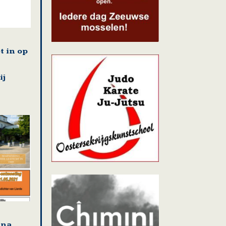
t in op
ij
jna