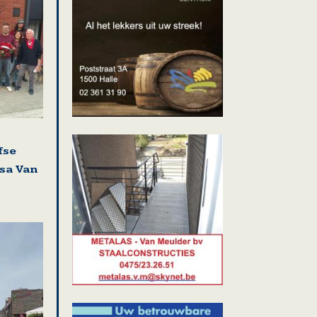
fse
isa Van
i