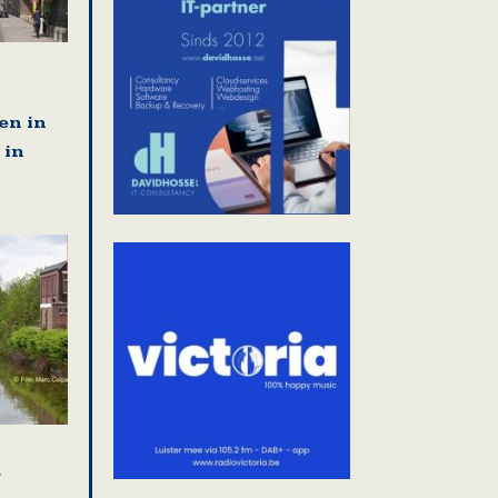
en in
 in
r