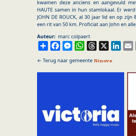
kwamen deze anciens en aangevuld me
HAUTE samen in hun stamlokaal. Er werd 
JOHN DE ROUCK, al 30 jaar lid en op zijn
een rit van 50 km. Proficiat aan John en al
Auteur
marc colpaert
Share
Facebook
Messenger
WhatsApp
Thread
X
Li
Ninove