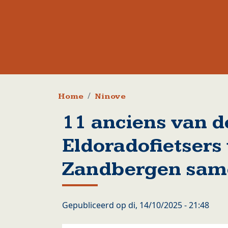
Kruimelpad
Home
Ninove
11 anciens van 
Eldoradofietsers 
Zandbergen same
Gepubliceerd op
di, 14/10/2025 - 21:48