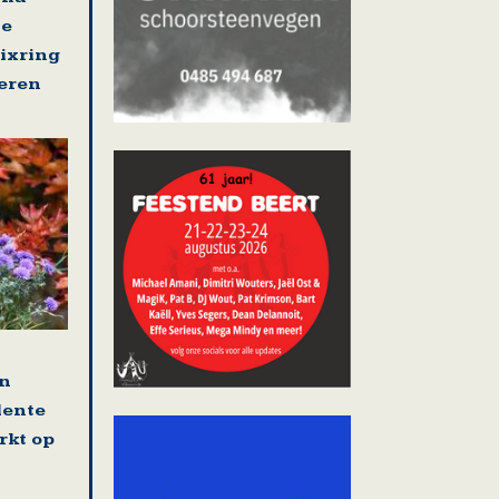
se
nixring
eren
en
lente
rkt op