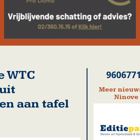
de WTC
960677
uit
Meer nieuws
Ninove
n aan tafel