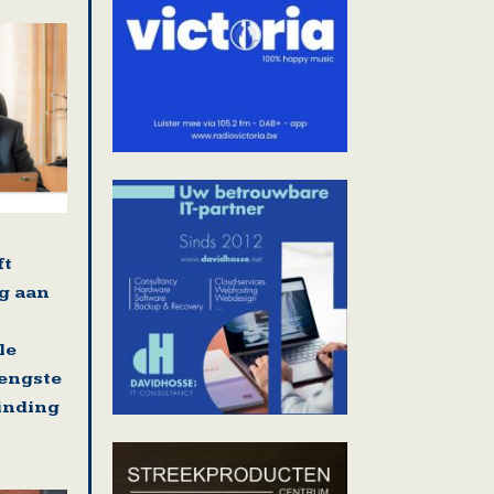
ft
g aan
le
rengste
binding