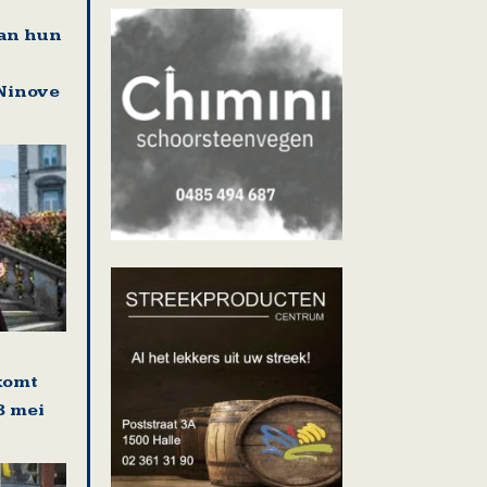
an hun
Ninove
komt
8 mei