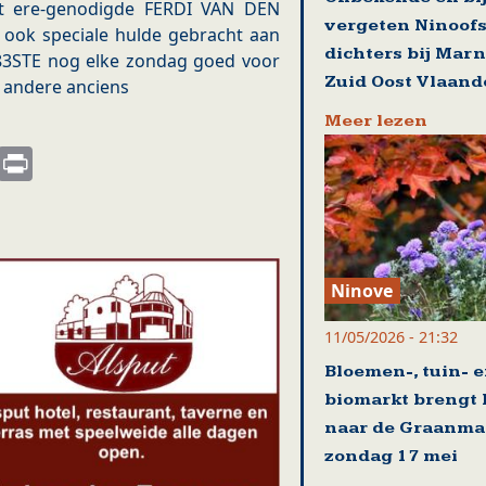
t ere-genodigde FERDI VAN DEN
vergeten Ninoof
ook speciale hulde gebracht aan
dichters bij Mar
 83STE nog elke zondag goed voor
Zuid Oost Vlaand
le andere anciens
Meer lezen
s
nkedIn
Email
Print
Ninove
11/05/2026 - 21:32
Bloemen-, tuin- 
biomarkt brengt 
naar de Graanma
zondag 17 mei