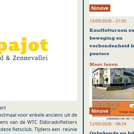
Ninove
12/05/2026 - 21:05
Knuffelturnen ze
beweging en
verbondenheid b
peuters
Meer lezen
ert
Ninove
estmaal voor enkele anciens uit de
iens van de WTC Eldoradofietsers
12/05/2026 - 08:24
n deze fietsclub. Tijdens een reünie
Onbekende en bi