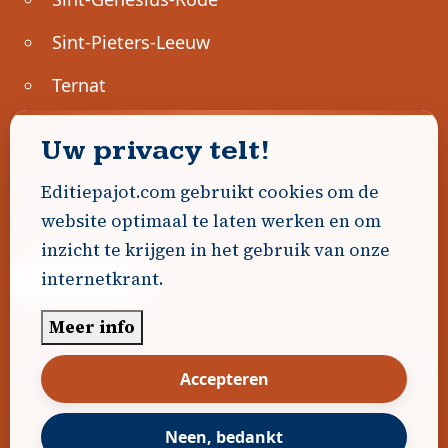
Sint-Pieters-Leeuw
Ternat
Ondernemen
Uw privacy telt!
Geen advertenties gevonden.
Editiepajot.com gebruikt cookies om de
website optimaal te laten werken en om
Uw advertentie hier? Contacteer ons!
inzicht te krijgen in het gebruik van onze
internetkrant.
Word Partner!
Meer info
© 2026
Editiepajot.com
|
Algemene voorwaarden
Accepteren
|
Disclaimer
|
Privacybeleid
|
Cookiebeleid
|
Gerealiseerd door
DavidHosse.net
Neen, bedankt