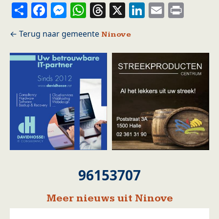
Share
Facebook
Messenger
WhatsApp
Threads
X
LinkedIn
Email
Prin
Ninove
96153707
Meer nieuws uit Ninove