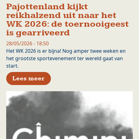
Pajottenland kijkt
reikhalzend uit naar het
WK 2026: de toernooigeest
is gearriveerd
28/05/2026 - 18:50
Het WK 2026 is er bijna! Nog amper twee weken en
het grootste sportevenement ter wereld gaat van
start.
over Pajottenland kijkt reikh
Lees meer