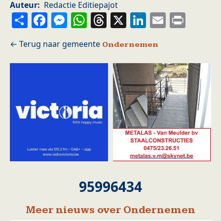
Auteur
Redactie Editiepajot
Share
Facebook
Messenger
WhatsApp
Threads
X
LinkedIn
Email
Prin
Ondernemen
95996434
Meer nieuws over Ondernemen