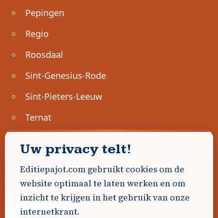
Pepingen
Regio
Roosdaal
Sint-Genesius-Rode
Sint-Pieters-Leeuw
Ternat
Ondernemen
Uw privacy telt!
Geen advertenties gevonden.
Editiepajot.com gebruikt cookies om de
website optimaal te laten werken en om
Uw advertentie hier? Contacteer ons!
inzicht te krijgen in het gebruik van onze
internetkrant.
Word Partner!