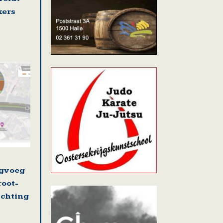
kers
ugvoeg
root-
ichting