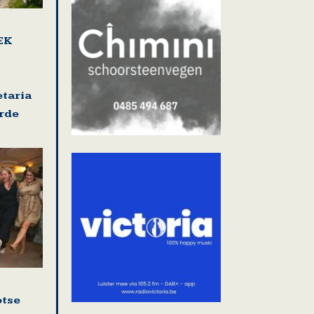
EK
etaria
rde
otse