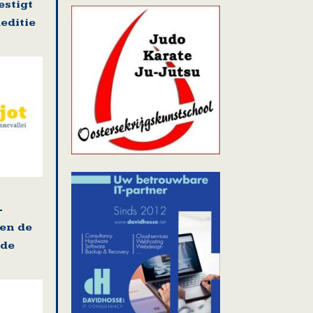
stigt
editie
-
 en de
ade