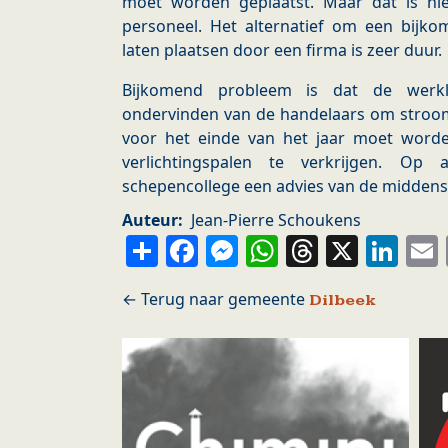
moet worden geplaatst. Maar dat is ni
personeel. Het alternatief om een bijko
laten plaatsen door een firma is zeer duur.
Bijkomend probleem is dat de werkl
ondervinden van de handelaars om stroom 
voor het einde van het jaar moet wor
verlichtingspalen te verkrijgen. Op
schepencollege een advies van de midden
Auteur
Jean-Pierre Schoukens
Share
Facebook
Messenger
WhatsApp
Thread
X
Li
Dilbeek