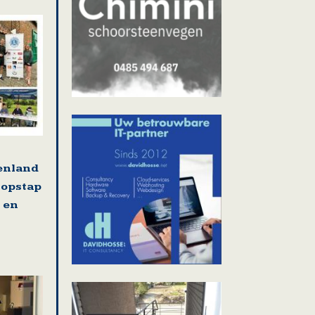
tenland
 opstap
 en