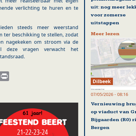
et meer realiseerbaar met eigen
uit: nog meer lek
mende verlichting te huren en te
voor zomerse
uitstappen
ieden steeds meer weerstand
Meer lezen
ter beschikking te stellen, zodat
den nagekeken om stroom via de
 al deze vragen verwacht het
standsraad.
s
nkedIn
Email
Print
Dilbeek
07/05/2026 - 08:16
Vernieuwing br
op viaduct van G
Bijgaarden (R0) r
Bergen