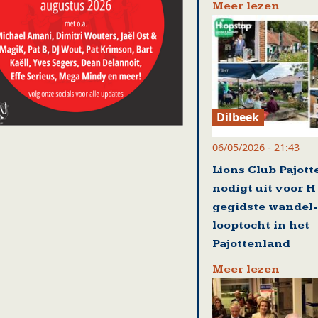
Meer lezen
Dilbeek
06/05/2026 - 21:43
Lions Club Pajot
nodigt uit voor H
gegidste wandel-
looptocht in het
Pajottenland
Meer lezen