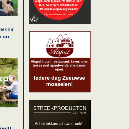
ialoog
n en
reidt