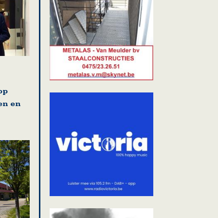
op
en en