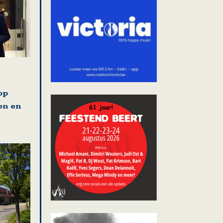
op
en en