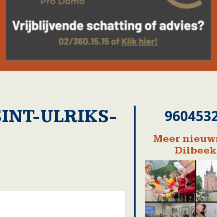
SINT-ULRIKS-
960453
Meer nieuws
Dilbeek