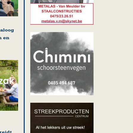
ialoog
n en
reidt