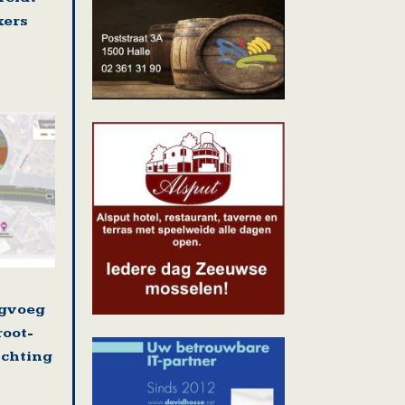
kers
ugvoeg
root-
ichting