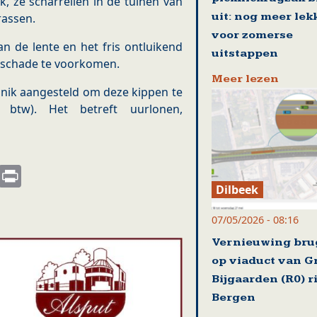
, ze scharrellen in de tuinen van
uit: nog meer lek
rassen.
voor zomerse
n de lente en het fris ontluikend
uitstappen
 schade te voorkomen.
Meer lezen
nnik aangesteld om deze kippen te
 btw). Het betreft uurlonen,
s
nkedIn
Email
Print
Dilbeek
07/05/2026 - 08:16
Vernieuwing br
op viaduct van G
Bijgaarden (R0) r
Bergen