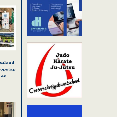
tenland
 opstap
 en