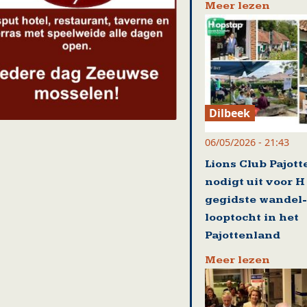
Meer lezen
Dilbeek
06/05/2026 - 21:43
Lions Club Pajot
nodigt uit voor H
gegidste wandel-
looptocht in het
Pajottenland
Meer lezen