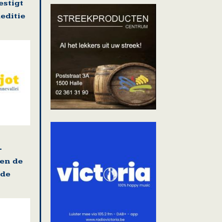
stigt
editie
-
 en de
ade