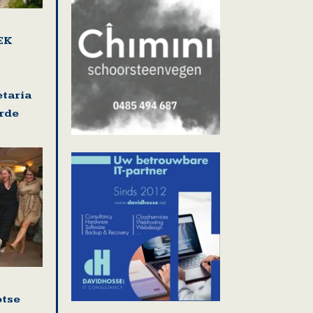
EK
etaria
rde
otse