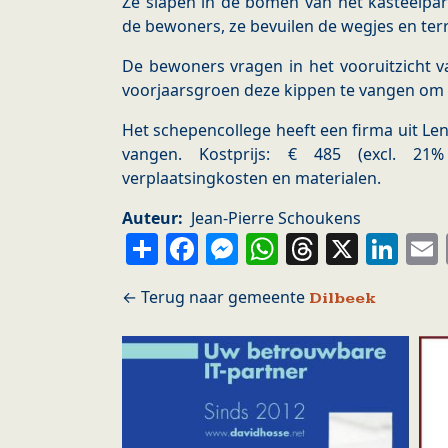
Ze slapen in de bomen van het kasteelpark
de bewoners, ze bevuilen de wegjes en ter
De bewoners vragen in het vooruitzicht va
voorjaarsgroen deze kippen te vangen om
Het schepencollege heeft een firma uit Le
vangen. Kostprijs: € 485 (excl. 21%
verplaatsingkosten en materialen.
Auteur
Jean-Pierre Schoukens
Share
Facebook
Messenger
WhatsApp
Thread
X
Li
Dilbeek